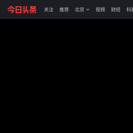
关注
推荐
北京
视频
财经
科