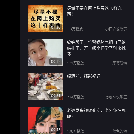
尽量不要在网上购买这10样东
西！
01:30
1.3万
播放
小百合说故事
搞笑段子，怕背锅赌气把自己给
结扎了，万一哪个怀孕了别来找
我
00:12
131万
播放
厚德载物
喝酒前，精彩祝词
00:31
224万
播放
@@～快乐豆
老婆发来视频查岗，老公你在哪
呢？
00:45
176万
播放
蓝色的海