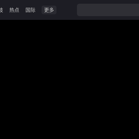
技
热点
国际
更多