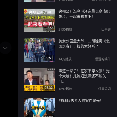
央视公开迄今毛泽东最长高清纪
录片，一起来看看吧！
05:22
2135
播放
山茶客
美女公园盘大爷，二胡独奏《北
国之春》，拉的太好听了
00:51
14万
播放
慢游的蜗牛
瞧这一家子！在家不穿衣服！光
个大腚！儿媳妇洗澡还不能关
门。
08:32
1897
播放
红星闪闪
#爆料#售卖人肉案件曝光！