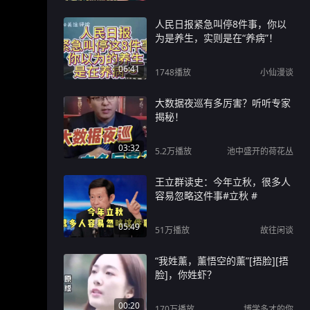
人民日报紧急叫停8件事，你以
为是养生，实则是在“养病”！
06:41
1748
播放
小仙漫谈
大数据夜巡有多厉害？听听专家
揭秘！
03:32
5.2万
播放
池中盛开的荷花丛
王立群读史：今年立秋，很多人
容易忽略这件事#立秋 #
05:49
51万
播放
故往闲谈
“我姓薰，薰悟空的薰”[捂脸][捂
脸]，你姓虾？
00:20
170万
播放
博学多才的你