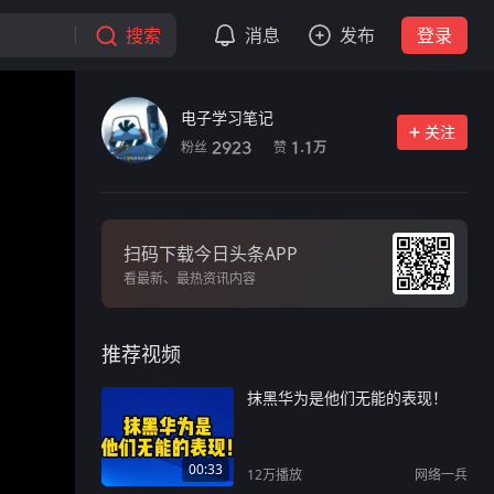
搜索
消息
发布
登录
电子学习笔记
关注
粉丝
赞
2923
1.1
万
扫码下载今日头条APP
看最新、最热资讯内容
推荐视频
抹黑华为是他们无能的表现！
00:33
12万
播放
网络一兵