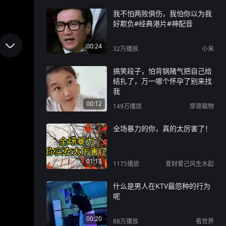
我不怕两败俱伤，我怕你以为我
好欺负#经典港片#神配音
00:24
32万
播放
小呆
搞笑段子，怕背锅赌气把自己给
结扎了，万一哪个怀孕了别来找
我
00:12
149万
播放
厚德载物
全场暴力的你，真的太厉害了！
01:13
1175
播放
爱财爱己风生水起
什么是男人在KTV最怨种的行为
呢
00:20
88万
播放
看世界