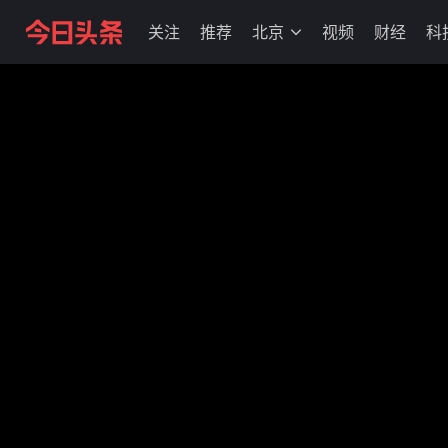
关注
推荐
北京
视频
财经
科