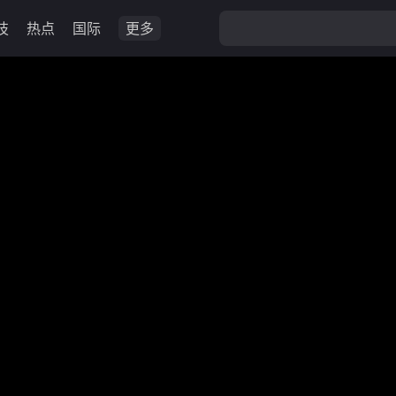
技
热点
国际
更多