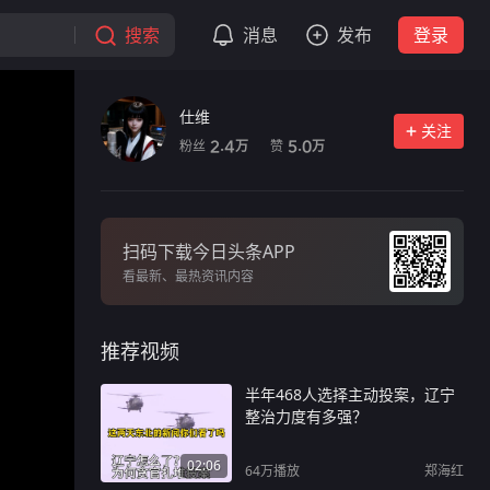
搜索
消息
发布
登录
仕维
关注
粉丝
赞
2.4
5.0
万
万
扫码下载今日头条APP
看最新、最热资讯内容
推荐视频
半年468人选择主动投案，辽宁
整治力度有多强？
02:06
64万
播放
郑海红