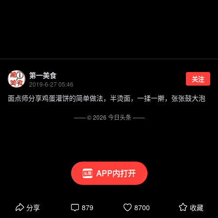
第一美食
关注
2019-6-27 05:46
面点师分享鸡蛋灌饼的简单做法，半烫面，一揉一擀，张张鼓大泡
—— ©
2026
今日头条
——
APP内打开
分享
879
8700
收藏