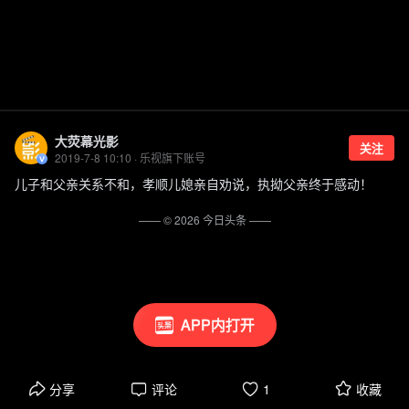
大荧幕光影
关注
2019-7-8 10:10 · 乐视旗下账号
儿子和父亲关系不和，孝顺儿媳亲自劝说，执拗父亲终于感动！
—— ©
2026
今日头条
——
APP内打开
分享
评论
1
收藏