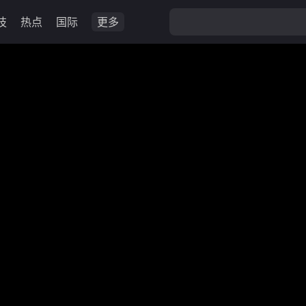
技
热点
国际
更多