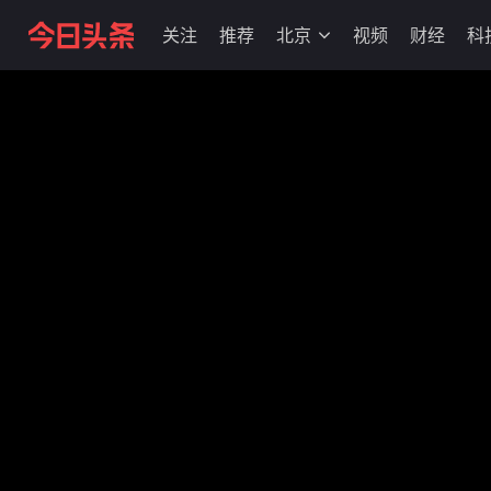
关注
推荐
北京
视频
财经
科