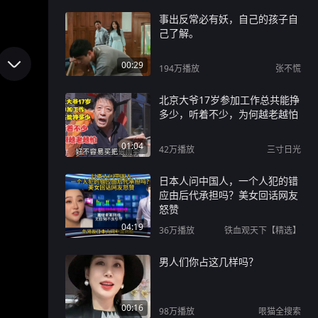
事出反常必有妖，自己的孩子自
己了解。
00:29
194万
播放
张不慌
北京大爷17岁参加工作总共能挣
多少，听着不少，为何越老越怕
01:04
42万
播放
三寸日光
日本人问中国人，一个人犯的错
应由后代承担吗？美女回话网友
怒赞
04:19
36万
播放
铁血观天下【精选】
男人们你占这几样吗？
00:16
98万
播放
哏猫全搜索