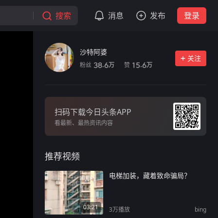
搜索
消息
发布
登录
沙特阿婆
关注
粉丝
赞
38.6
15.6
万
万
扫码下载今日头条APP
看最新、最热资讯内容
推荐视频
电梯加装，藏着致命骗局？
03:21
3万
播放
bing