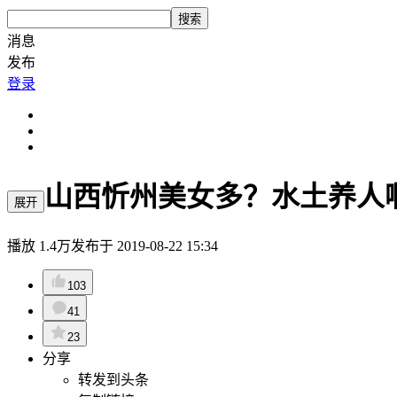
搜索
消息
发布
登录
山西忻州美女多？水土养人
展开
播放
1.4万
发布于
2019-08-22 15:34
103
41
23
分享
转发到头条