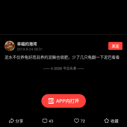
幸福的港湾
关注
2019-8-24 08:31
泥水不仅养龟好而且养的泥鳅也很肥，少了几只龟翻一下泥巴看看
—— ©
2026
今日头条
——
APP内打开
分享
43
72
收藏