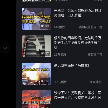
在西安，某师大教授醉酒后的丑
恶嘴脸，口无遮拦！
05:59
648
播放
南阳诚信花卉王姐
低头族的倒霉瞬间，走路时千万
别玩手机了 #低头族 #低头玩手
机
01:57
26万
播放
搞笑集中营
高志凯彻底捅了马蜂窝！
03:17
3.2万
播放
大国崛起-
铁令下达！党政机关、学校、医
院一律执行，没有商量余地！🚨