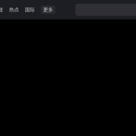
技
热点
国际
更多