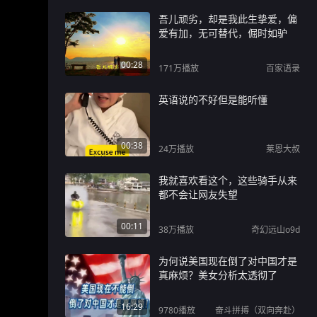
吾儿顽劣，却是我此生挚爱，偏
爱有加，无可替代，倔时如驴
00:28
171万
播放
百家语录
英语说的不好但是能听懂
00:38
24万
播放
莱恩大叔
我就喜欢看这个，这些骑手从来
都不会让网友失望
00:11
38万
播放
奇幻远山o9d
为何说美国现在倒了对中国才是
真麻烦？美女分析太透彻了
16:29
9780
播放
奋斗拼搏（双向奔赴）