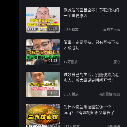
删减后的面目全非！苏联消失的
一个重要原因
03:58
4.8万
播放
幸福老人家
做事一定要坚持，只有坚持下去
才能成功
01:53
17万
播放
唐心
过好自己的生活，别随便欺负老
实人，听大哥说完瞬间开悟！
01:22
8.5万
播放
河南霞姐1832
为什么说兰州拉面就像一个
bug？ #有趣的知识又增长了
00:57
417万
播放
小熊解说