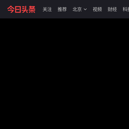
关注
推荐
北京
视频
财经
科