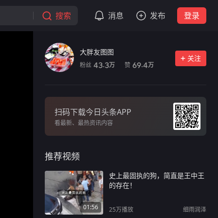
搜索
消息
发布
登录
大胖友图图
关注
粉丝
赞
43.3
69.4
万
万
扫码下载今日头条APP
看最新、最热资讯内容
推荐视频
史上最固执的狗，简直是王中王
的存在！
01:56
25万
播放
细雨润泽