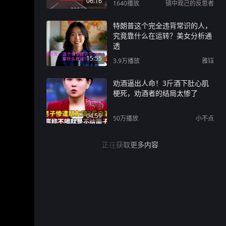
06:16
1640
播放
镜中观己的反思者
特朗普这个完全违背常识的人，
究竟靠什么在运转？美女分析通
透
15:55
3.9万
播放
雅钰
劝酒逼出人命！3斤酒下肚心肌
梗死，劝酒者的结局太惨了
04:59
50万
播放
小不点
正在获取更多内容