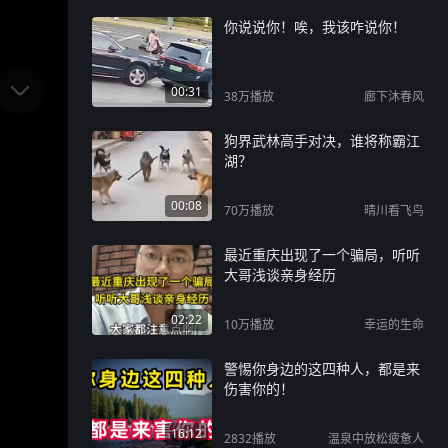
你说说你！唉，我该咋说你！
00:31
38万
播放
廊下沐春风
狗界武林高手对决，谁将称霸江
湖？
00:08
70万
播放
晴川看飞鸟
最近重庆出现了一个骗局，听听
大哥浅谈亲身经历
02:22
10万
播放
幸运的生命
警惕你身边的这四种人，都是来
伤害你的！
16:12
2832
播放
温泉中放松疲惫人