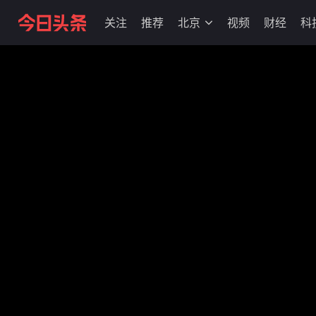
关注
推荐
北京
视频
财经
科