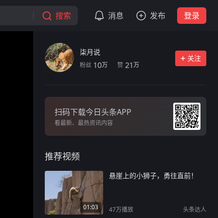
搜索
消息
发布
登录
柒月说
关注
粉丝
赞
10
21
万
万
扫码下载今日头条APP
看最新、最热资讯内容
推荐视频
悬崖上的小狮子，勇往直前！
01:03
47万
播放
头条达人