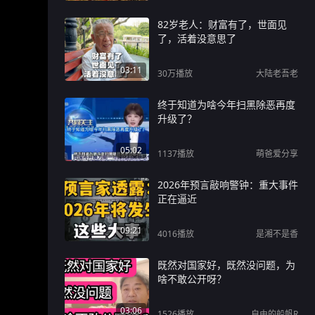
82岁老人：财富有了，世面见
了，活着没意思了
03:11
30万
播放
大陆老吾老
终于知道为啥今年扫黑除恶再度
升级了？
05:02
1137
播放
萌爸爱分享
2026年预言敲响警钟：重大事件
正在逼近
09:21
4016
播放
是湘不是香
既然对国家好，既然没问题，为
啥不敢公开呀？
03:06
1526
播放
自由的船帆R