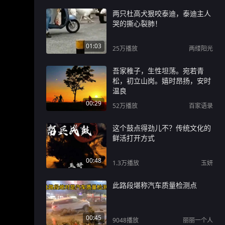
两只杜高犬狠咬泰迪，泰迪主人
哭的撕心裂肺！
01:03
25万
播放
两缕阳光
吾家稚子，生性坦荡。宛若青
松，初立山岗。嬉时昂扬，安时
温良
00:29
52万
播放
百家语录
这个鼓点得劲儿不？传统文化的
鲜活打开方式
00:48
1.3万
播放
玉妍
此路段堪称汽车质量检测点
00:45
9048
播放
丽丽一个人