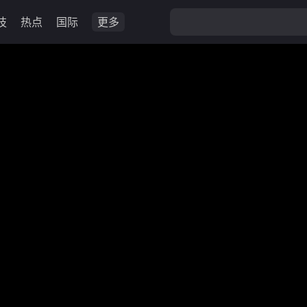
技
热点
国际
更多