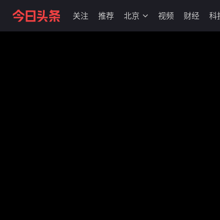
关注
推荐
北京
视频
财经
科