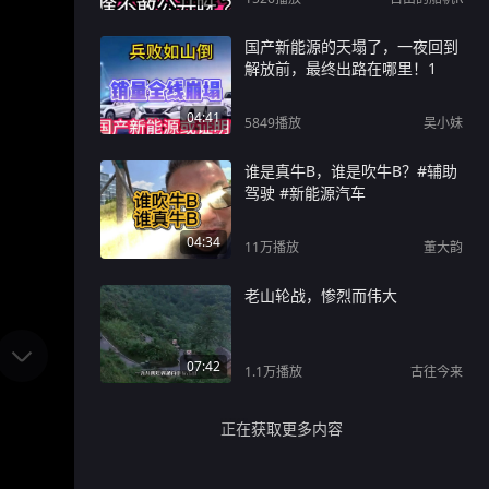
国产新能源的天塌了，一夜回到
解放前，最终出路在哪里！1
04:41
5849
播放
吴小妹
谁是真牛B，谁是吹牛B？#辅助
驾驶 #新能源汽车
04:34
11万
播放
董大韵
老山轮战，惨烈而伟大
07:42
1.1万
播放
古往今来
正在获取更多内容