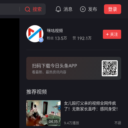
搜索
消息
发布
登录
咪咕视频
关注
粉丝
赞
13.5
192.1
万
万
扫码下载今日头条APP
看最新、最热资讯内容
推荐视频
女儿殴打父亲的视频全网传疯
了！无数家长直呼：感同身受！
04:35
9.4万
播放
不語