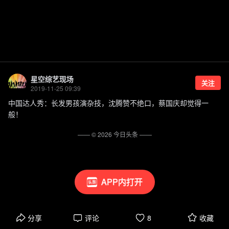
星空综艺现场
关注
2019-11-25 09:39
中国达人秀：长发男孩演杂技，沈腾赞不绝口，蔡国庆却觉得一
般！
—— ©
2026
今日头条
——
APP内打开
分享
评论
8
收藏