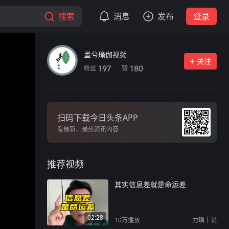
搜索
消息
发布
登录
墨兮瑜伽视频
关注
粉丝
赞
197
180
扫码下载今日头条APP
看最新、最热资讯内容
推荐视频
其实信息差就是命运差
02:28
10万
播放
力瑀丨说