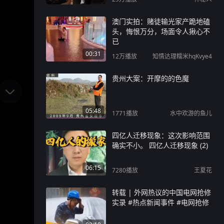
澳门实拍：赌徒输光家产跪地磕
头，悔恨万分，场面令人揪心不
已
00:31
12万
播放
知情达理糯米hqKvye4
贵州大案：开摩的的色魔
05:48
1771
播放
水中欢游的鱼儿
四亿人迁移现象：这次影响范围
确实不小。 四亿人迁移现象 (2)
06:15
7280
播放
王夏花
转载 | 外网热议的中国电网抢修
实录 #热点新闻事件 #电网抢修