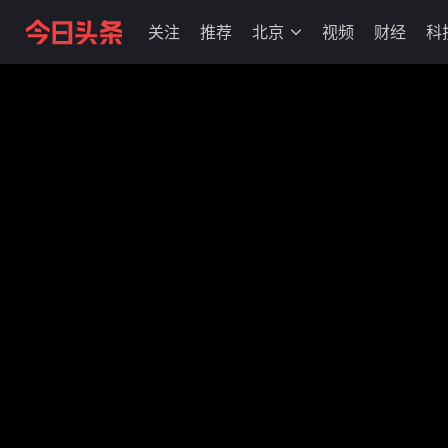
关注
推荐
北京
视频
财经
科