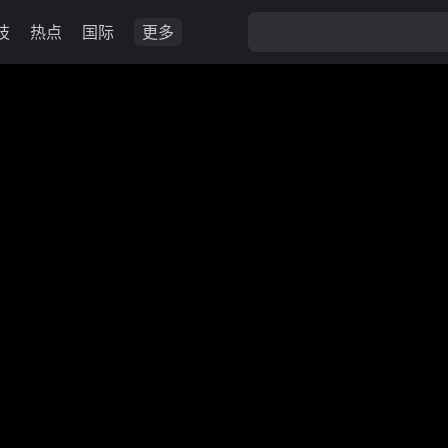
技
热点
国际
更多