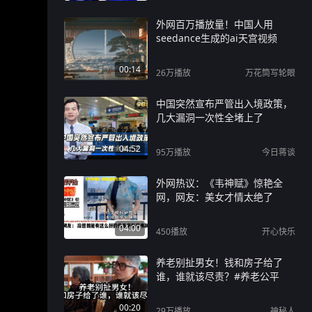
外网百万播放量！中国人用
seedance生成的ai天宫视频
00:14
26万
播放
万花筒写轮眼
中国突然宣布严管出入境政策，
几大漏洞一次性全堵上了
04:52
95万
播放
今日蒋谈
外网热议：《韦神赋》惊艳全
网，网友：美女才情太绝了
04:00
450
播放
开心快乐
养老别扯男女！钱和房子给了
谁，谁就该尽责？#养老公平
00:20
29万
播放
神秘人