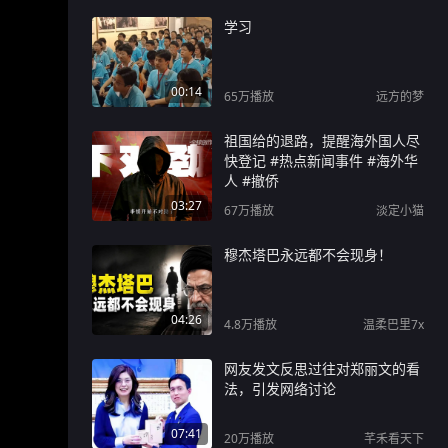
学习
00:14
65万
播放
远方的梦
祖国给的退路，提醒海外国人尽
快登记 #热点新闻事件 #海外华
人 #撤侨
03:27
67万
播放
淡定小猫
穆杰塔巴永远都不会现身！
04:26
4.8万
播放
温柔巴里7x
网友发文反思过往对郑丽文的看
法，引发网络讨论
07:41
20万
播放
芊禾看天下