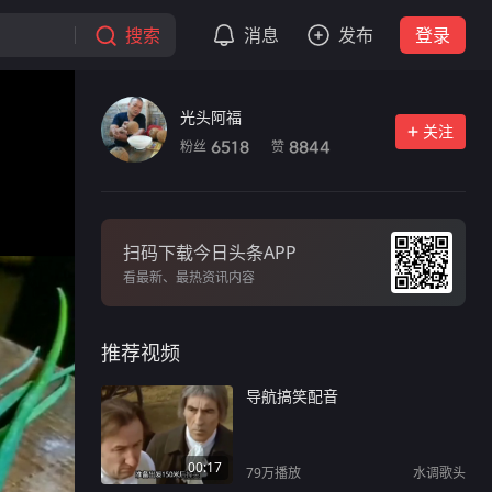
搜索
消息
发布
登录
光头阿福
关注
粉丝
赞
6518
8844
扫码下载今日头条APP
看最新、最热资讯内容
推荐视频
导航搞笑配音
00:17
79万
播放
水调歌头