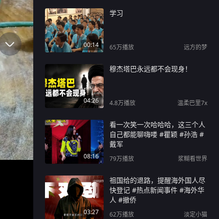
学习
00:14
65万
播放
远方的梦
穆杰塔巴永远都不会现身！
04:26
4.8万
播放
温柔巴里7x
看一次笑一次哈哈哈，这三个人
自己都能聊嗨喽 #瞿颖 #孙浩 #
戴军
08:16
79万
播放
浆糊看世界
祖国给的退路，提醒海外国人尽
快登记 #热点新闻事件 #海外华
人 #撤侨
03:27
62万
播放
淡定小猫