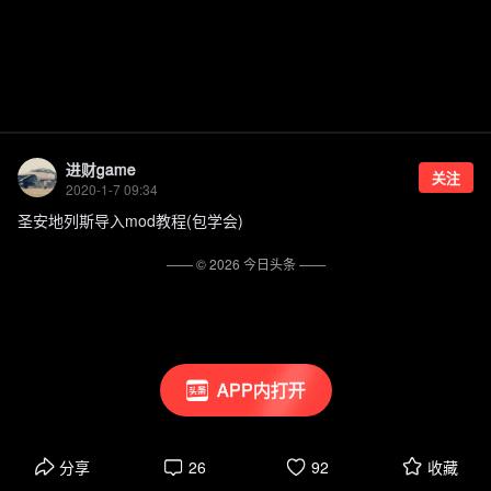
进财game
关注
2020-1-7 09:34
圣安地列斯导入mod教程(包学会)
—— ©
2026
今日头条
——
APP内打开
分享
26
92
收藏