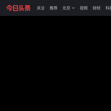
关注
推荐
北京
视频
财经
科