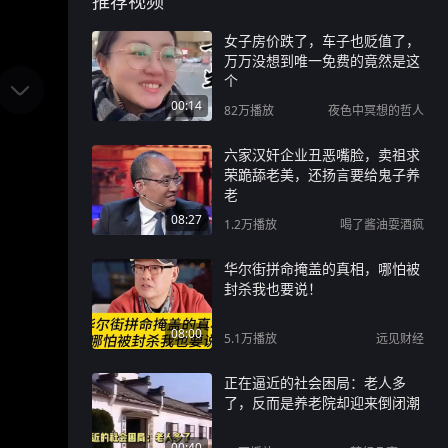
推荐视频
女子房价跌了，车子也贬值了，
万万没想到唯一免费的竟然是这
个
00:14
82万
播放
夜色中冥想的哲人
六家汉奸企业丑恶嘴脸，卖祖求
荣跪舔老美，还扬言要给鬼子养
老
08:27
1.2万
播放
喝了酱油耍酒疯
华尔街拼命掩盖的真相，哪怕被
封杀我也要说！
08:00
5.1万
播放
远见财经
正在逼近的社会困局：老人多
了，反而是养老院却迎来倒闭潮
00:40