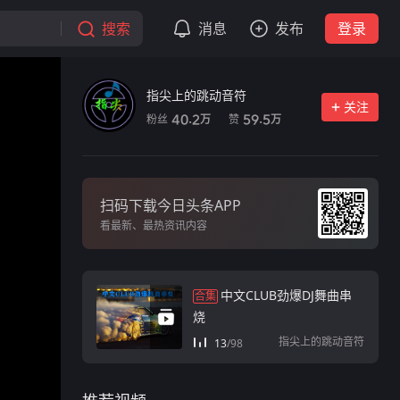
搜索
消息
发布
登录
指尖上的跳动音符
关注
粉丝
赞
40.2
59.5
万
万
扫码下载今日头条APP
看最新、最热资讯内容
中文CLUB劲爆DJ舞曲串
合集
烧
指尖上的跳动音符
13
/
98