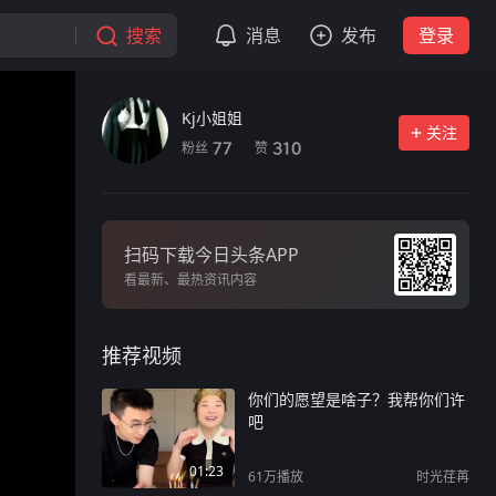
搜索
消息
发布
登录
Kj小姐姐
关注
粉丝
赞
77
310
扫码下载今日头条APP
看最新、最热资讯内容
推荐视频
你们的愿望是啥子？我帮你们许
吧
01:23
61万
播放
时光荏苒