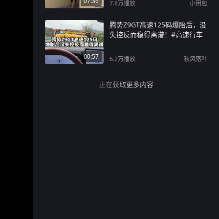
07:36
7.6万
播放
小困包
腾势Z9GT高速125码爆胎后，没
失控反而稳得离谱！#高速行车
00:57
6.2万
播放
秋风落叶
正在获取更多内容