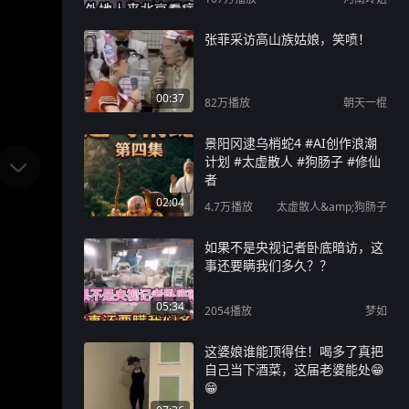
张菲采访高山族姑娘，笑喷！
00:37
82万
播放
朝天一棍
景阳冈逮乌梢蛇4 #AI创作浪潮
计划 #太虚散人 #狗肠子 #修仙
者
02:04
4.7万
播放
太虚散人&amp;狗肠子
如果不是央视记者卧底暗访，这
事还要瞒我们多久？？
05:34
2054
播放
梦如
这婆娘谁能顶得住！喝多了真把
自己当下酒菜，这届老婆能处😁
😁