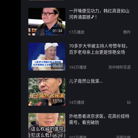
一开嗓便见功力，韩红高音如山
河奔涌震撼🎵！
01:34
17万
播放
晚吟
70多岁大爷被主持人夸赞年轻，
百岁老母亲上台更是惊艳全场
05:31
193万
播放
风中倾听花语
儿子竟然让我滚…
11:59
14万
播放
lili
外地患者进京求医，花高价挂特
需号，看完破防
05:21
107万
播放
河南玲姐