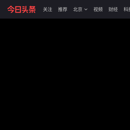
关注
推荐
北京
视频
财经
科