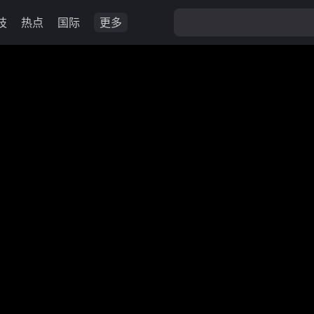
技
热点
国际
更多