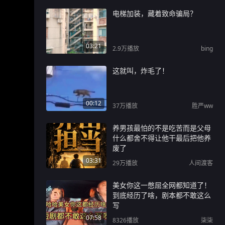
电梯加装，藏着致命骗局？
03:21
2.9万
播放
bing
这就叫，炸毛了！
00:12
37万
播放
胜严ww
养男孩最怕的不是吃苦而是父母
什么都舍不得让他干最后把他养
废了
03:31
29万
播放
人间渡客
美女你这一憋屈全网都知道了！
到底经历了啥，剧本都不敢这么
写
07:58
8326
播放
柒柒