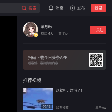
搜索
消息
发布
登录
半月By
关注
粉丝
赞
4
7
万
万
扫码下载今日头条APP
看最新、最热资讯内容
推荐视频
这就叫，炸毛了！
00:12
37万
播放
胜严ww