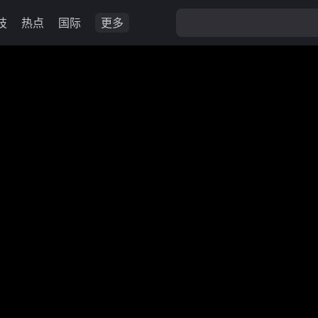
技
热点
国际
更多