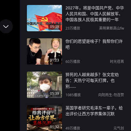
2027年，将是中国共产党、中华
人民共和国、中国人民解放军、
中国各族人民极其重要的一年
05:38
23万
播放
英明果断高山fw
你们的愿望是啥子？我帮你们许
吧
01:23
60万
播放
时光荏苒
猝死的人越来越多？张文宏劝
告：天热宁可每天打牌，也
别……
05:39
1085
播放
向阳而生-勿连赞
英国学者研究毛泽东一辈子，给
出评价让西方学界集体沉默
01:32
49万
播放
元气创