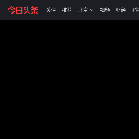
关注
推荐
北京
视频
财经
科