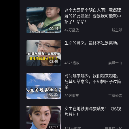
这个大哥是个明白人啊！竟然理
解的如此通透！要是我可能就中
招了！哈哈！
00:14
42万
播放
城主邓
生命的意义，最终不过是离场。
03:49
4875
播放
晨峰一曲
时间越来越少，我们越来越老，
与其纠结意义，不如把日子过简
单
00:35
30万
播放
百家修言
女主在地铁脚踢猥琐男！《影视
片段》！
00:17
143万
播放
空白的记忆