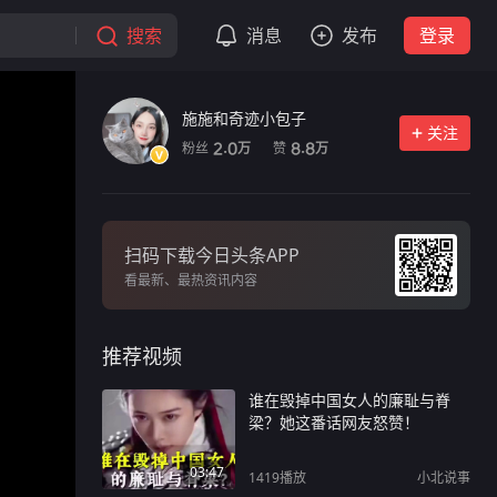
搜索
消息
发布
登录
施施和奇迹小包子
关注
粉丝
赞
2.0
8.8
万
万
扫码下载今日头条APP
看最新、最热资讯内容
推荐视频
谁在毁掉中国女人的廉耻与脊
梁？她这番话网友怒赞！
03:47
1419
播放
小北说事