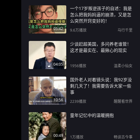
一个17岁叛逆孩子的自述：我是
怎么把我妈妈逼的崩溃，又是怎
么突然开窍变好的！
05:42
9.6万
播放
马行千里
少谈赶超美国，多问养老谁管！
这才是最实在、最揪心的现实
04:05
1956
播放
温柔小仙女
国外老人对着镜头说：我92岁没
剩几天了！我需要告诉大家一些
事
10:56
2239
播放
醒醒看世界
童年记忆中的温暖拥抱
00:49
1万
播放
畅谈古今事