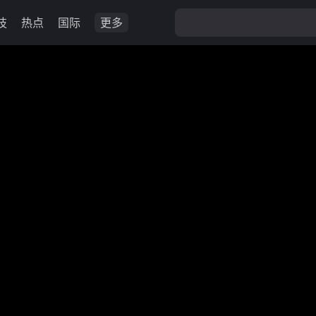
技
热点
国际
更多