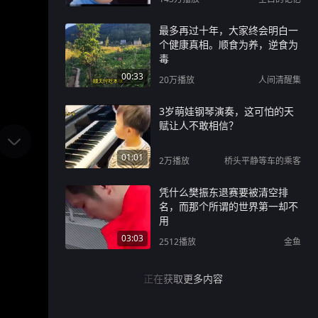
最多再过十年，大家终会明白一
个健康真相。顺食为养，逆食为
毒
00:33
20万
播放
人间清醒集
3岁萌娃钢琴演奏，这可怕的天
赋让人不敢相信？
01:01
2万
播放
桥头平静等车的乘客
凭什么樊振东退赛要被清空排
名，而那个所谓的世界第一却不
用
03:03
2512
播放
金鱼
正在获取更多内容