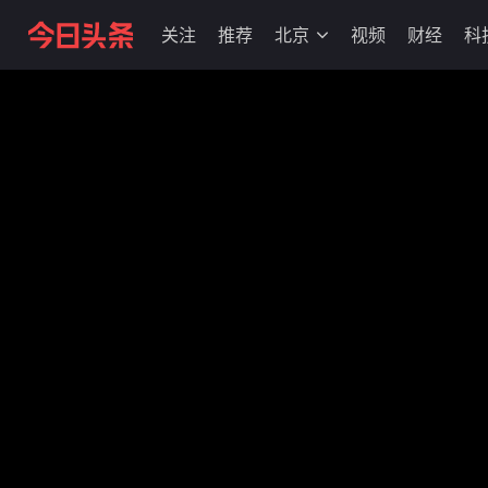
关注
推荐
北京
视频
财经
科