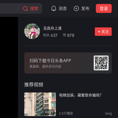
搜索
消息
发布
登录
无底舟上渡
关注
粉丝
赞
637
878
扫码下载今日头条APP
看最新、最热资讯内容
推荐视频
电梯加装，藏着致命骗局？
03:21
2.9万
播放
bing