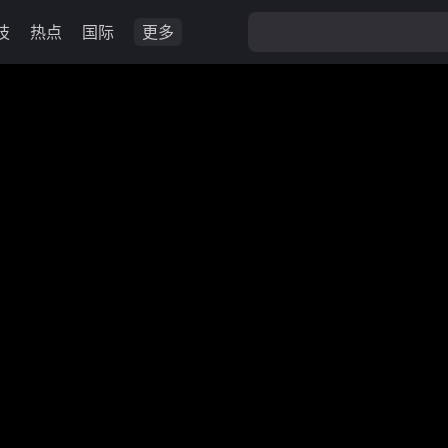
技
热点
国际
更多