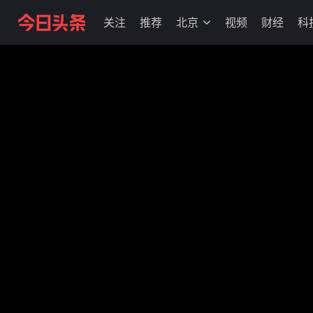
关注
推荐
北京
视频
财经
科