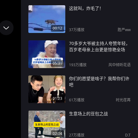
这就叫，炸毛了！
00:12
37万
播放
胜严ww
70多岁大爷被主持人夸赞年轻，
百岁老母亲上台更是惊艳全场
05:31
193万
播放
风中倾听花语
你们的愿望是啥子？我帮你们许
吧
01:23
61万
播放
时光荏苒
生意场上的豆包之战
02:04
27万
播放
D.T