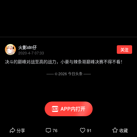
火影xin仔
关注
2020-4-7 07:33
决斗的巅峰对战至高的战力，小豪与辣条哥巅峰决赛不得不看！
—— ©
2026
今日头条
——
APP内打开
分享
76
91
收藏