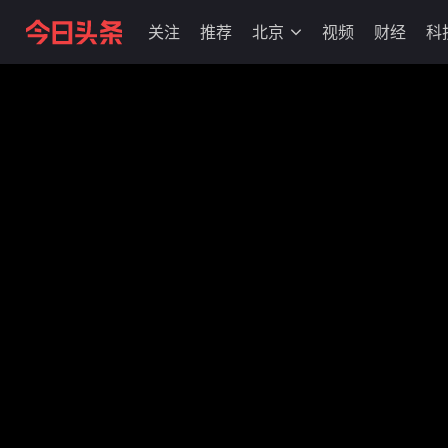
关注
推荐
北京
视频
财经
科