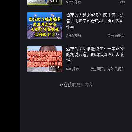
03:14
5259
播放
uhh
热死的人越来越多？医生再三劝
告：天热宁可看电视，也别做4
件事
05:17
2765
播放
吴巷品烟火
这样的美女谁能顶住？一本正经
的胡说八道，却幽默风趣让人喷
饭！
05:43
640
播放
浮生若梦，为欢几何？
正在获取更多内容