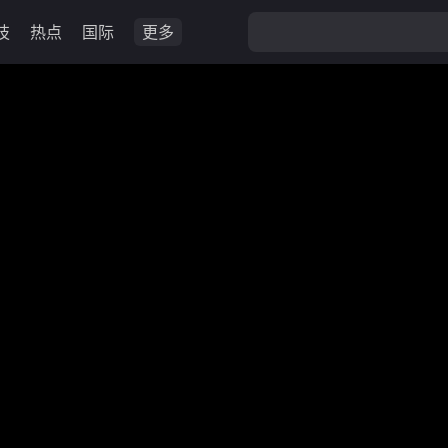
技
热点
国际
更多