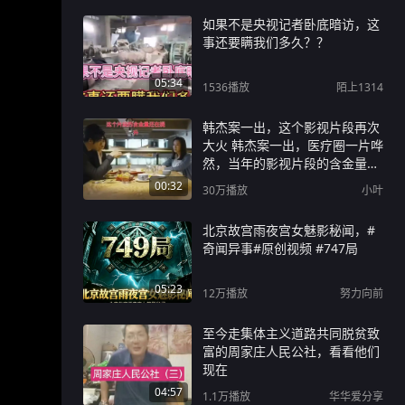
如果不是央视记者卧底暗访，这
事还要瞒我们多久？？
05:34
1536
播放
陌上1314
韩杰案一出，这个影视片段再次
大火 韩杰案一出，医疗圈一片哗
然，当年的影视片段的含金量再
次提升#韩杰 #医生#防御性医疗
00:32
30万
播放
小叶
北京故宫雨夜宫女魅影秘闻，#
奇闻异事#原创视频 #747局
05:23
12万
播放
努力向前
至今走集体主义道路共同脱贫致
富的周家庄人民公社，看看他们
现在
04:57
1.1万
播放
华华爱分享