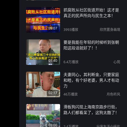
抓腐败从社区街道开始！这才是
真正的民声所向与民生之本！
09:07
3993
播放
欣然置身画境
要是我能在年轻的时候听到张朝
阳这段话就好了！！
01:40
6.4万
播放
心苑
夫妻同心，其利断金，只要家庭
和睦，有个好老婆，男人才有动
力
02:17
46万
播放
月色听风
滑板狗闪现上海南京路步行街，
路人们都看呆了，这狗太酷了！
03:00
2.4万
播放
分享生活小碎片