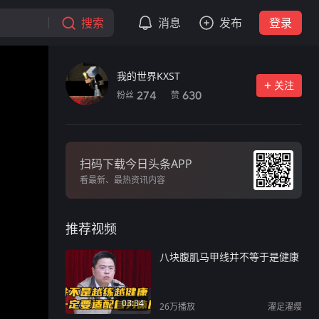
搜索
消息
发布
登录
我的世界KXST
关注
粉丝
赞
274
630
扫码下载今日头条APP
看最新、最热资讯内容
推荐视频
八块腹肌马甲线并不等于是健康
03:34
26万
播放
濯足濯缨