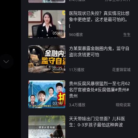
医院现状已失控？真实情况比想
象中更绝望，这才是最可怕的。
(
05:40
960
播放
生生
方某案暴露金融圈内鬼，监守自
盗比贪钱更可怕
01:35
11万
播放
花重锦官城
贵州反腐风暴很猛烈一至七月62
名厅官被查处#反腐倡廉#贵州#
贵州
03:16
3.4万
播放
晓晓说案
天天带娃出门见世面？儿科医
生：0-3岁孩子最怕这种奔波