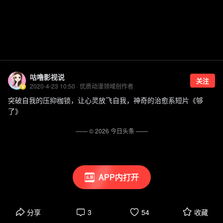
咕噜影视说
关注
2020-4-23 10:50 · 优质动漫领域创作者
突破自我的压抑枷锁，让心灵放飞自我，神奇的治愈系短片《够
了》
—— ©
2026
今日头条
——
APP内打开
分享
3
54
收藏