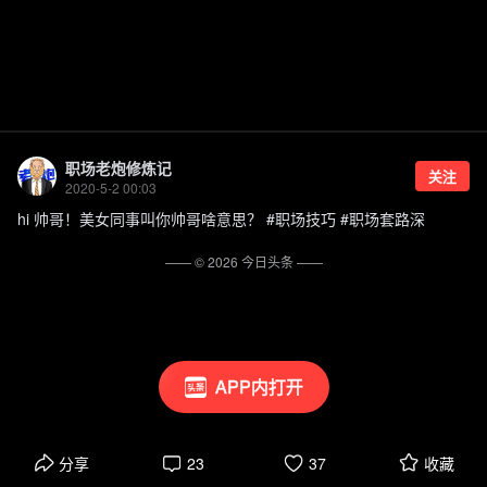
职场老炮修炼记
关注
2020-5-2 00:03
hi 帅哥！美女同事叫你帅哥啥意思？ #职场技巧 #职场套路深
—— ©
2026
今日头条
——
APP内打开
分享
23
37
收藏