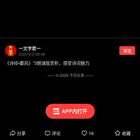
一文字君一
关注
2020-6-2 08:48
《诗经•鄘风》*3朗诵版赏析，感受诗词魅力
—— ©
2026
今日头条
——
APP内打开
分享
评论
16
收藏