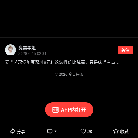
臭美学姐
关注
2020-6-15 02:31
麦当劳汉堡加豆浆才6元！这波性价比贼高，只是味道有点…
—— ©
2026
今日头条
——
APP内打开
分享
7
20
收藏