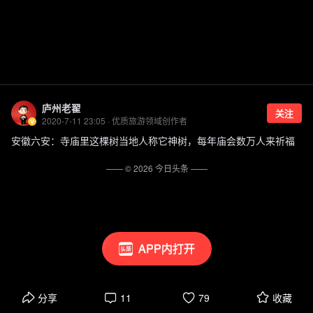
庐州老翟
关注
2020-7-11 23:05 · 优质旅游领域创作者
安徽六安：寺庙里这棵树当地人称它神树，每年庙会数万人来祈福
—— ©
2026
今日头条
——
APP内打开
分享
11
79
收藏