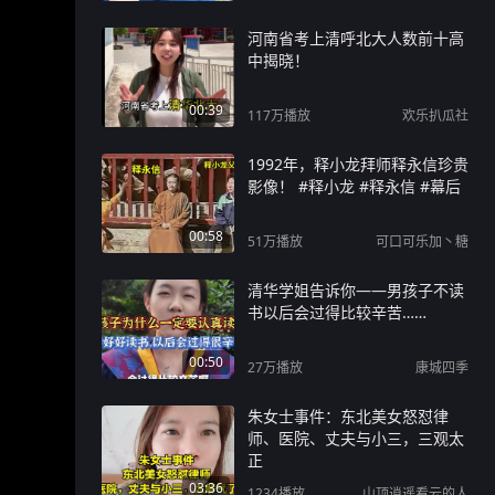
河南省考上清呼北大人数前十高
中揭晓！
00:39
117万
播放
欢乐扒瓜社
1992年，释小龙拜师释永信珍贵
影像！ #释小龙 #释永信 #幕后
00:58
51万
播放
可口可乐加丶糖
清华学姐告诉你——男孩子不读
书以后会过得比较辛苦……
00:50
27万
播放
康城四季
朱女士事件：东北美女怒怼律
师、医院、丈夫与小三，三观太
正
03:36
1234
播放
山顶逍遥看云的人