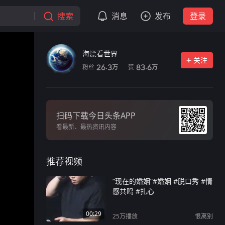
搜索
消息
发布
登录
海漂看世界
关注
粉丝
赞
26.3
83.6
万
万
扫码下载今日头条APP
看最新、最热资讯内容
推荐视频
“现在的婚姻”#婚姻 #脱口秀 #情
感共鸣 #扎心
00:29
25万
播放
恨离别