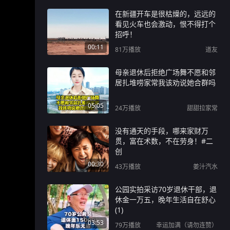
在新疆开车是很枯燥的，远远的
看见火车也会激动，恨不得打个
招呼！
00:11
81万
播放
道友
母亲退休后拒绝广场舞不愿和邻
居扎堆唠家常我该劝说她合群吗
05:05
24万
播放
甜甜拉家常
没有通天的手段，哪来家财万
贯，富在术数，不在劳身！#二
创
00:30
43万
播放
姜汁汽水
公园实拍采访70岁退休干部，退
休金一万五，晚年生活自在舒心
(1)
03:53
79万
播放
幸运加满（请勿连赞）