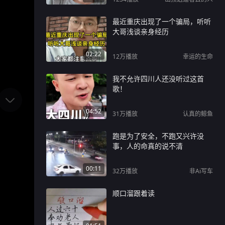
最近重庆出现了一个骗局，听听
大哥浅谈亲身经历
02:22
12万
播放
幸运的生命
我不允许四川人还没听过这首
歌！
04:52
31万
播放
认真的鲸鱼
跑是为了安全，不跑又兴许没
事，人的命真的说不清
00:11
32万
播放
非Ai写车
顺口溜跟着读