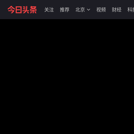
关注
推荐
北京
视频
财经
科