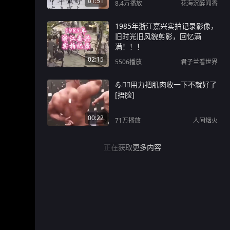
01:51
8.4万
播放
花海沉醉闻香
1985年浙江嘉兴实拍记录影像，
旧时光旧风貌剪影，回忆满
满！！！
02:15
5506
播放
君子兰看世界
💪🏋️‍♂️用力把肌肉收一下不就好了
[捂脸]
00:22
71万
播放
人间烟火
正在获取更多内容