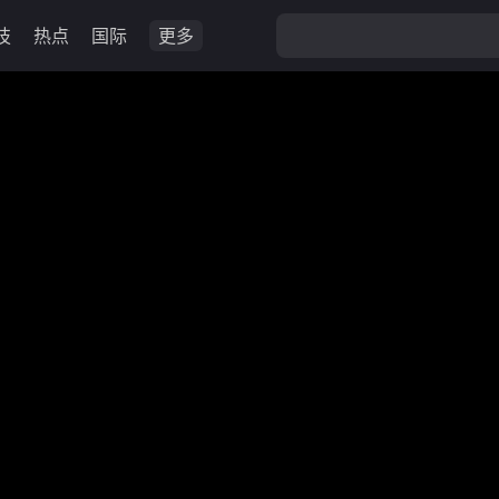
技
热点
国际
更多