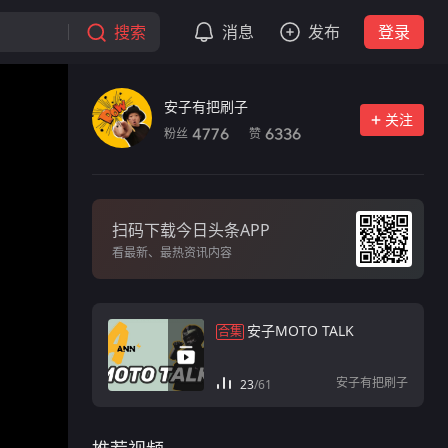
搜索
消息
发布
登录
安子有把刷子
关注
粉丝
赞
4776
6336
扫码下载今日头条APP
看最新、最热资讯内容
安子MOTO TALK
合集
安子有把刷子
23
/
61