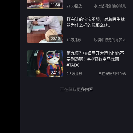
11:36
2163
播放
水上悠闲划船的船儿
打完针的宝宝不服，对着医生就
骂为什么打的我那么疼。
00:10
13万
播放
沙漠中行走的寻梦人
第九集？帕姆尼开大运 hhhh不
要剧透啊！#神奇数字马戏团
#TADC
02:14
2.5万
播放
自在安德烈娅0h8
正在获取更多内容