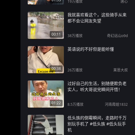
19万
播放
唐心
我就喜欢看这个，这些骑手从来
都不会让网友失望
00:11
38万
播放
奇幻远山o9d
英语说的不好但是能听懂
00:38
26万
播放
莱恩大叔
过好自己的生活，别随便欺负老
实人，听大哥说完瞬间开悟！
01:22
8.5万
播放
河南霞姐1832
低头族的倒霉瞬间，走路时千万
别玩手机了 #低头族 #低头玩手
机