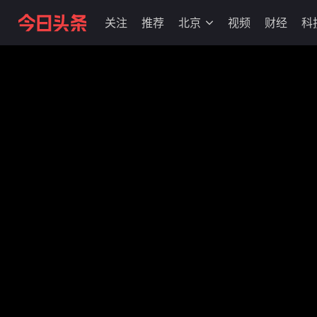
关注
推荐
北京
视频
财经
科