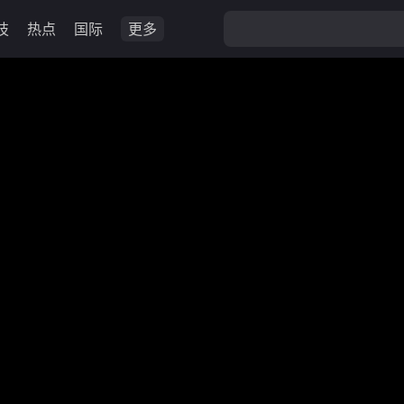
技
热点
国际
更多