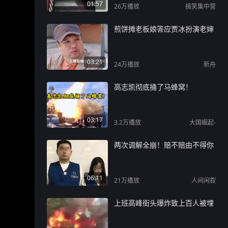
01:57
26万
播放
搞笑集中营
煎饼摊老板娘答应贾冰扮演老婶
03:21
24万
播放
新舟
高志凯彻底捅了马蜂窝！
03:17
3.2万
播放
大国崛起-
两次调解全崩！赔不赔由不得你
06:11
21万
播放
人间闲叙
上班高峰街头爆炸致上百人被埋