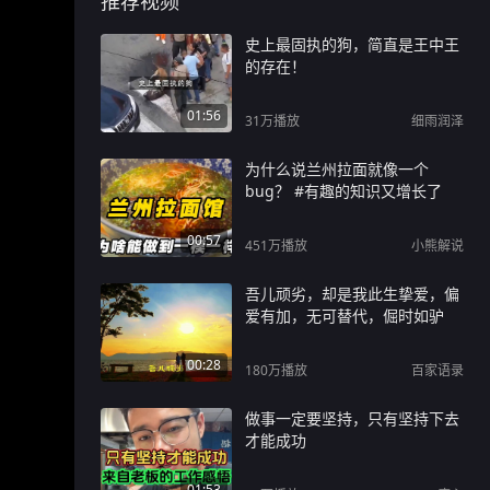
推荐视频
史上最固执的狗，简直是王中王
的存在！
01:56
31万
播放
细雨润泽
为什么说兰州拉面就像一个
bug？ #有趣的知识又增长了
00:57
451万
播放
小熊解说
吾儿顽劣，却是我此生挚爱，偏
爱有加，无可替代，倔时如驴
00:28
180万
播放
百家语录
做事一定要坚持，只有坚持下去
才能成功
01:53