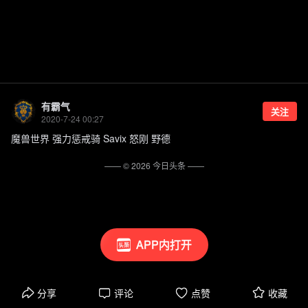
有霸气
关注
2020-7-24 00:27
魔兽世界 强力惩戒骑 Savix 怒刚 野德
—— ©
2026
今日头条
——
APP内打开
分享
评论
点赞
收藏