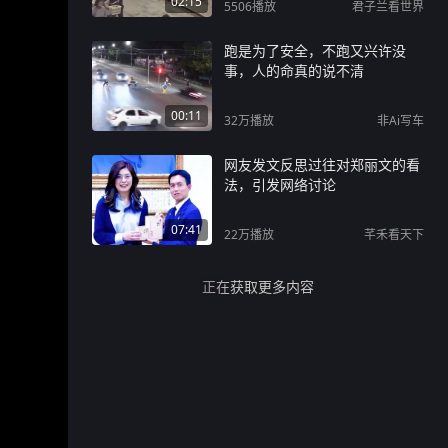
02:15
5506
播放
君子兰看世界
跑是为了安全，不跑又兴许没
事，人的命真的说不清
00:11
32万
播放
非Ai写车
网友发文反思过往对郑丽文的看
法，引发网络讨论
07:41
22万
播放
芊禾看天下
正在获取更多内容