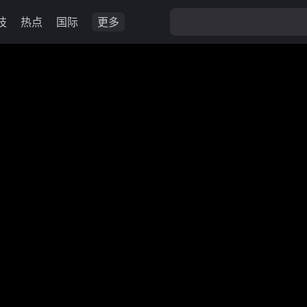
技
热点
国际
更多