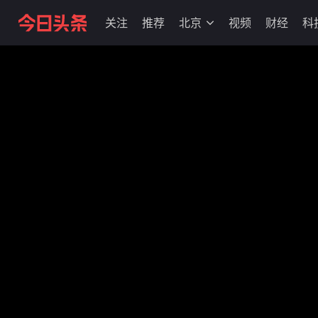
关注
推荐
北京
视频
财经
科