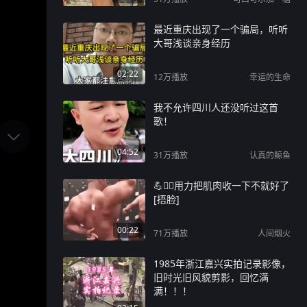
最近重庆出现了一个骗局，听听
大哥浅谈亲身经历
02:22
12万
播放
幸运的生命
我不允许四川人还没听过这首
歌！
04:52
31万
播放
认真的鲸鱼
💪🏋️‍♂️用力把肌肉收一下不就好了
[捂脸]
00:22
71万
播放
人间烟火
1985年浙江嘉兴实拍记录影像，
旧时光旧风貌剪影，回忆满
满！！！