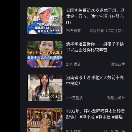
公园实拍采访70岁退休干部，退
休金一万五，晚年生活自在舒心
(1)
03:53
79万
播放
幸运加满（请勿连赞）
清华学姐告诉你——男孩子不读
书以后会过得比较辛苦……
00:50
27万
播放
康城四季
河南省考上清呼北大人数前十高
中揭晓！
00:39
117万
播放
欢乐扒瓜社
1992年，释小龙拜师释永信珍贵
影像！ #释小龙 #释永信 #幕后
00:58
51万
播放
可口可乐加丶糖