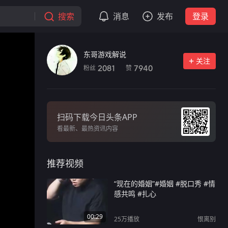
搜索
消息
发布
登录
东哥游戏解说
关注
粉丝
赞
2081
7940
扫码下载今日头条APP
看最新、最热资讯内容
推荐视频
“现在的婚姻”#婚姻 #脱口秀 #情
感共鸣 #扎心
00:29
25万
播放
恨离别