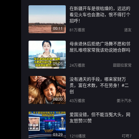
在新疆开车是很枯燥的，远远的
看见火车也会激动，恨不得打个
招呼！
00:11
81万
播放
道友
母亲退休后拒绝广场舞不愿和邻
居扎堆唠家常我该劝说她合群吗
05:05
24万
播放
甜甜拉家常
没有通天的手段，哪来家财万
贯，富在术数，不在劳身！#二
创
00:30
43万
播放
姜汁汽水
爱国没错，但不能当冤大头，网
友怒赞👍🏻赞
03:29
1210
播放
叮咚7