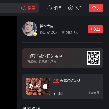
搜索
消息
发布
登录
摇滚大厨
关注
粉丝
赞
61.2
284.6
万
万
扫码下载今日头条APP
看最新、最热资讯内容
酱熏卤炖系列
合集
摇滚大厨
3
/
8