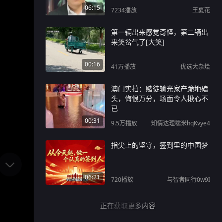
06:15
7234
播放
王夏花
第一辆出来感觉奇怪，第二辆出
来笑岔气了[大笑]
00:16
41万
播放
优选大杂烩
澳门实拍：赌徒输光家产跪地磕
头，悔恨万分，场面令人揪心不
已
00:31
9.5万
播放
知情达理糯米hqKvye4
指尖上的坚守，签到里的中国梦
06:21
720
播放
与智者同行0w9I
正在获取更多内容