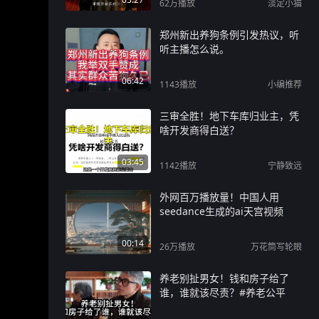
62万
播放
淡定小猫
郑州新出养狗条例引发热议，听
听主播怎么说。
06:42
1143
播放
小编推荐
三审全胜！地下车库归业主，凭
啥开发商得白送？
03:45
1142
播放
宁静致远
外网百万播放量！中国人用
seedance生成的ai天宫视频
00:14
26万
播放
万花筒写轮眼
养老别扯男女！钱和房子给了
谁，谁就该尽责？#养老公平