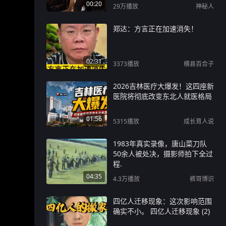
00:20
29万
播放
神秘人
郑达：方言正在加速消失！
02:31
3373
播放
横县百合子
2026吉林医疗大爆发！这四座新
医院将彻底改变东北人就医格局
01:56
5315
播放
成长育人说
1983年真实录像，唐山菜刀队
50余人被处决，摄影师拍下全过
程.
04:35
4.3万
播放
裤哥博识
四亿人迁移现象：这次影响范围
确实不小。 四亿人迁移现象 (2)