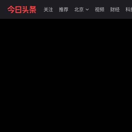
关注
推荐
北京
视频
财经
科