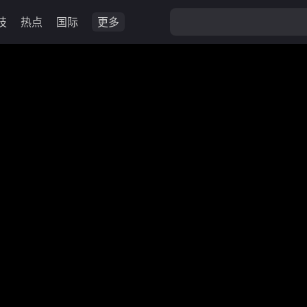
技
热点
国际
更多