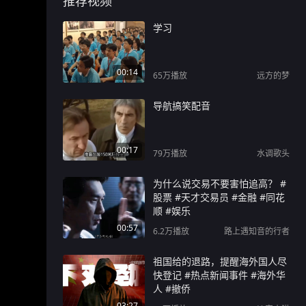
推荐视频
学习
00:14
65万
播放
远方的梦
导航搞笑配音
00:17
79万
播放
水调歌头
为什么说交易不要害怕追高？ #
股票 #天才交易员 #金融 #同花
顺 #娱乐
00:57
6.2万
播放
路上遇知音的行者
祖国给的退路，提醒海外国人尽
快登记 #热点新闻事件 #海外华
人 #撤侨
03:27