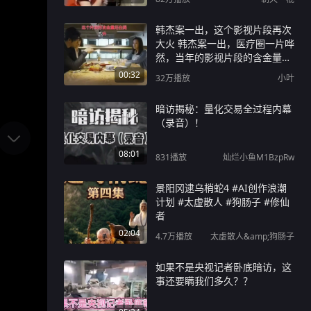
韩杰案一出，这个影视片段再次
大火 韩杰案一出，医疗圈一片哗
然，当年的影视片段的含金量再
次提升#韩杰 #医生#防御性医疗
00:32
32万
播放
小叶
暗访揭秘：量化交易全过程内幕
（录音）！
08:01
831
播放
灿烂小鱼M1BzpRw
景阳冈逮乌梢蛇4 #AI创作浪潮
计划 #太虚散人 #狗肠子 #修仙
者
02:04
4.7万
播放
太虚散人&amp;狗肠子
如果不是央视记者卧底暗访，这
事还要瞒我们多久？？