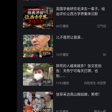
英国学者研究毛泽东一辈子，给
出评价让西方学界集体沉默
01:32
49万
播放
元气创
儿子竟然让我滚…
11:59
14万
播放
lili
猝死的人越来越多？张文宏劝
告：天热宁可每天打牌，也
别……
05:39
1193
播放
向阳而生-勿连赞
张菲采访高山族姑娘，笑喷！
00:37
82万
播放
朝天一棍