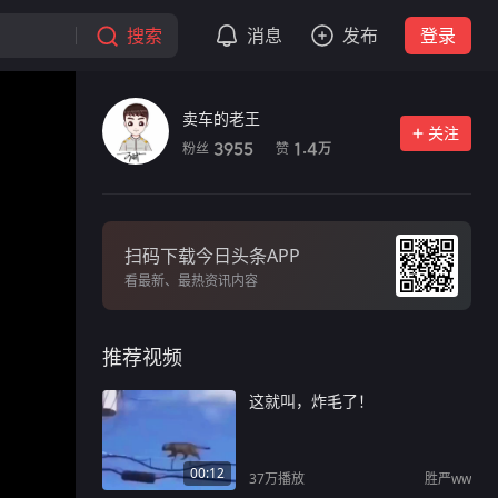
搜索
消息
发布
登录
卖车的老王
关注
粉丝
赞
3955
1.4
万
扫码下载今日头条APP
看最新、最热资讯内容
推荐视频
这就叫，炸毛了！
00:12
37万
播放
胜严ww