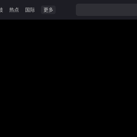
技
热点
国际
更多