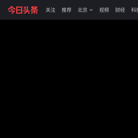
关注
推荐
北京
视频
财经
科