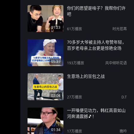
你们的愿望是啥子？我帮你们许
吧
01:23
61万
播放
时光荏苒
70多岁大爷被主持人夸赞年轻，
百岁老母亲上台更是惊艳全场
05:31
193万
播放
风中倾听花语
生意场上的豆包之战
02:04
27万
播放
D.T
一开嗓便见功力，韩红高音如山
河奔涌震撼🎵！
01:34
17万
播放
晚吟