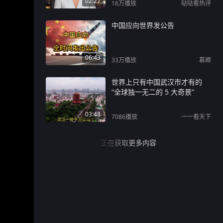
02:27
16万
播放
哒哒看热评
中国应向世界发公告
06:43
33万
播放
慕卿
世界上只有中国武汉市才有的
“全球独一无二的 5 大奇景”
03:48
7086
播放
一一看天下
正在获取更多内容