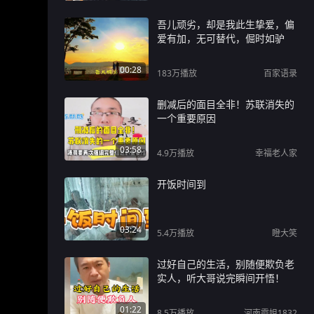
吾儿顽劣，却是我此生挚爱，偏
爱有加，无可替代，倔时如驴
00:28
183万
播放
百家语录
删减后的面目全非！苏联消失的
一个重要原因
03:58
4.9万
播放
幸福老人家
开饭时间到
03:24
5.4万
播放
瞪大笑
过好自己的生活，别随便欺负老
实人，听大哥说完瞬间开悟！
01:22
8.5万
播放
河南霞姐1832