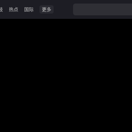
技
热点
国际
更多