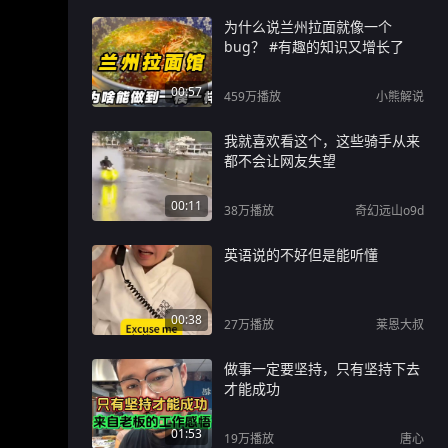
为什么说兰州拉面就像一个
bug？ #有趣的知识又增长了
00:57
459万
播放
小熊解说
我就喜欢看这个，这些骑手从来
都不会让网友失望
00:11
38万
播放
奇幻远山o9d
英语说的不好但是能听懂
00:38
27万
播放
莱恩大叔
做事一定要坚持，只有坚持下去
才能成功
01:53
19万
播放
唐心