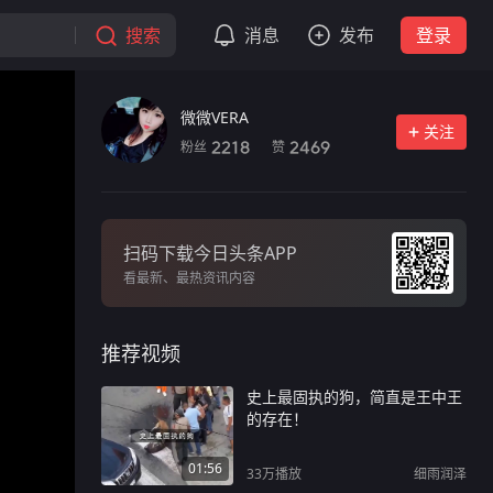
搜索
消息
发布
登录
微微VERA
关注
粉丝
赞
2218
2469
扫码下载今日头条APP
看最新、最热资讯内容
推荐视频
史上最固执的狗，简直是王中王
的存在！
01:56
33万
播放
细雨润泽