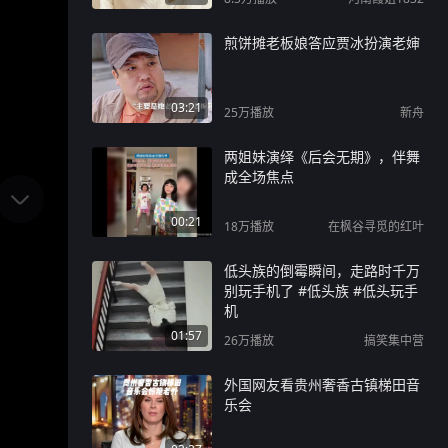
煎饼摊老板娘答应贾冰扮演老婶
03:21
25万
播放
新舟
两姐妹演绎《后会无期》，伴舞
成全场焦点
00:21
18万
播放
在枫谷寻觅的红叶
低头族的倒霉瞬间，走路时千万
别玩手机了 #低头族 #低头玩手
机
01:57
26万
播放
搞笑集中营
外国网友看贵州奢香古镇梯田音
乐会