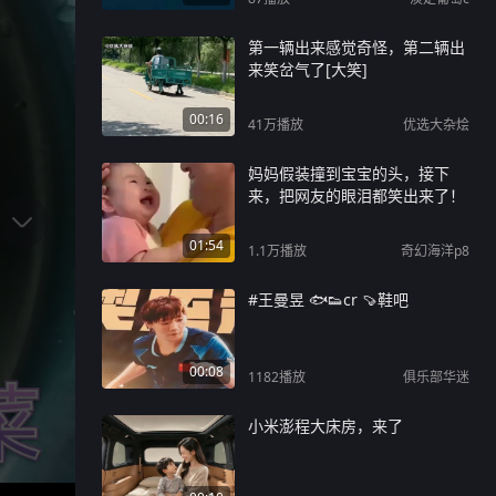
第一辆出来感觉奇怪，第二辆出
来笑岔气了[大笑]
00:16
41万
播放
优选大杂烩
妈妈假装撞到宝宝的头，接下
来，把网友的眼泪都笑出来了！
01:54
1.1万
播放
奇幻海洋p8
#王曼昱 🐟👟cr 🍠鞋吧
00:08
1182
播放
俱乐部华迷
小米澎程大床房，来了