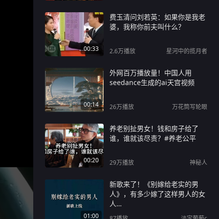
费玉清问刘若英：如果你是我老
婆，我称你前夫叫什么？
00:33
2.6万
播放
星河中的揽月者
外网百万播放量！中国人用
seedance生成的ai天宫视频
00:14
26万
播放
万花筒写轮眼
养老别扯男女！钱和房子给了
谁，谁就该尽责？#养老公平
00:20
29万
播放
神秘人
新歌来了！《别嫁给老实的男
人》，有多少嫁了这样男人的女
人…
01:00
87
播放
淡定葡萄c