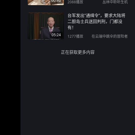
00:10
2088
播放
丛林中聆听生机
台军发出“通缉令”，要求大陆将
二胆岛士兵送回判刑，门都没
有！
05:24
1277
播放
在云端中跳伞的冒险者
正在获取更多内容