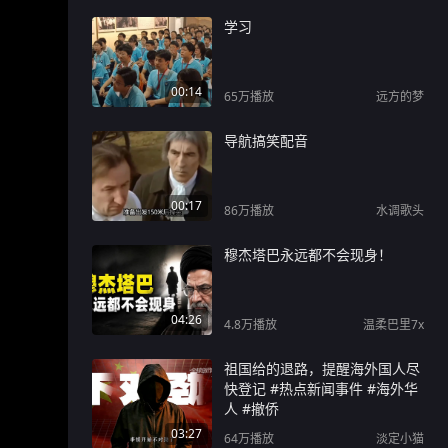
学习
00:14
65万
播放
远方的梦
导航搞笑配音
00:17
86万
播放
水调歌头
穆杰塔巴永远都不会现身！
04:26
4.8万
播放
温柔巴里7x
祖国给的退路，提醒海外国人尽
快登记 #热点新闻事件 #海外华
人 #撤侨
03:27
64万
播放
淡定小猫