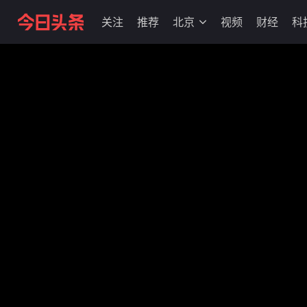
关注
推荐
北京
视频
财经
科