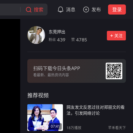
搜索
消息
发布
登录
东莞押出
关注
粉丝
赞
439
4785
扫码下载今日头条APP
看最新、最热资讯内容
推荐视频
网友发文反思过往对郑丽文的看
法，引发网络讨论
07:41
18万
播放
芊禾看天下