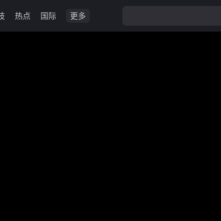
技
热点
国际
更多