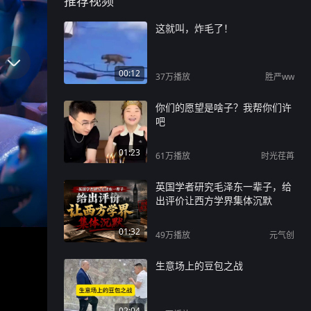
推荐视频
这就叫，炸毛了！
00:12
37万
播放
胜严ww
你们的愿望是啥子？我帮你们许
吧
01:23
61万
播放
时光荏苒
英国学者研究毛泽东一辈子，给
出评价让西方学界集体沉默
01:32
49万
播放
元气创
生意场上的豆包之战
02:04