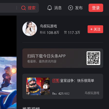
搜索
消息
发布
登录
鸟叔玩游戏
关注
粉丝
赞
108.8
117.3
万
万
扫码下载今日头条APP
看最新、最热资讯内容
皇室战争：快乐很简单
合集
鸟叔玩游戏
421
/
482