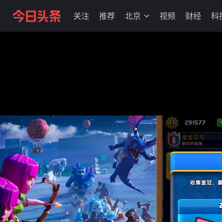
关注
推荐
北京
视频
财经
科