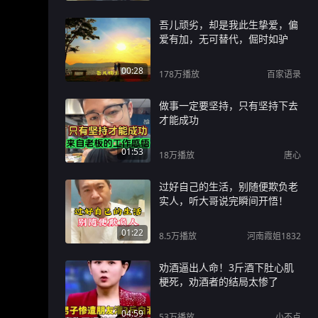
吾儿顽劣，却是我此生挚爱，偏
爱有加，无可替代，倔时如驴
00:28
178万
播放
百家语录
做事一定要坚持，只有坚持下去
才能成功
01:53
18万
播放
唐心
过好自己的生活，别随便欺负老
实人，听大哥说完瞬间开悟！
01:22
8.5万
播放
河南霞姐1832
劝酒逼出人命！3斤酒下肚心肌
梗死，劝酒者的结局太惨了
04:59
53万
播放
小不点