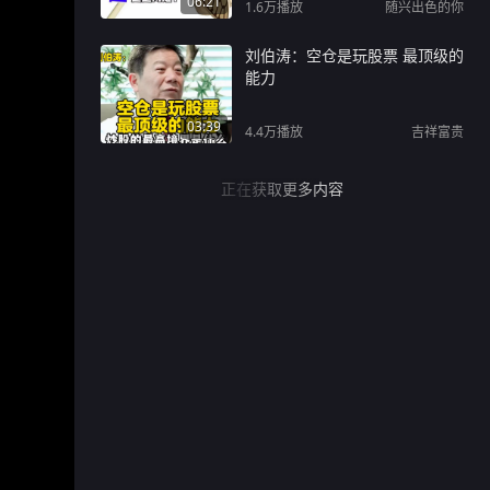
06:21
1.6万
播放
随兴出色的你
刘伯涛：空仓是玩股票 最顶级的
能力
03:39
4.4万
播放
吉祥富贵
正在获取更多内容