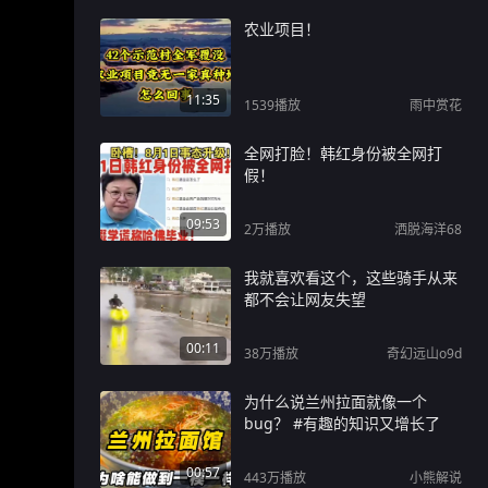
农业项目！
11:35
1539
播放
雨中赏花
全网打脸！韩红身份被全网打
假！
09:53
2万
播放
洒脱海洋68
我就喜欢看这个，这些骑手从来
都不会让网友失望
00:11
38万
播放
奇幻远山o9d
为什么说兰州拉面就像一个
bug？ #有趣的知识又增长了
00:57
443万
播放
小熊解说