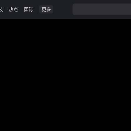
技
热点
国际
更多