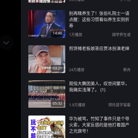
别再瞎养生了！张伯礼院士一语
点醒：这些习惯看似养生实则折
寿
14:46
1万
播放
国学养生道
煎饼摊老板娘答应贾冰扮演老婶
03:21
24万
播放
新舟
观恒大舞团美人，叹世间繁华，
我确实浅薄了。 (1)
05:32
1.9万
播放
拜托是宇宙最
华为被骂，竹知了事件只是个导
火索，大家反感的是他打着国产
之光旗号！