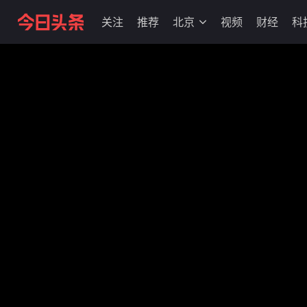
关注
推荐
北京
视频
财经
科