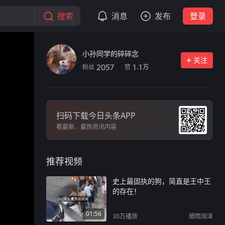
搜索
消息
发布
登录
小孙同学的碎碎念
关注
粉丝
赞
2057
1.1
万
扫码下载今日头条APP
看最新、最热资讯内容
推荐视频
史上最固执的狗，简直是王中王
的存在！
01:56
30万
播放
细雨润泽