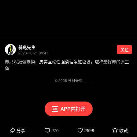
鸫龟先生
关注
2020-10-21 09:41
养只泥鳅做宠物，皮实互动性强清理龟缸垃圾，堪称最好养的原生
鱼
—— ©
2026
今日头条
——
APP内打开
分享
270
2598
收藏