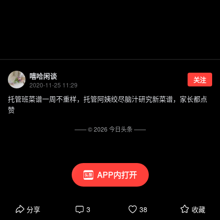
嘻哈闲谈
关注
2020-11-25 11:29
托管班菜谱一周不重样，托管阿姨绞尽脑汁研究新菜谱，家长都点
赞
—— ©
2026
今日头条
——
APP内打开
分享
3
38
收藏