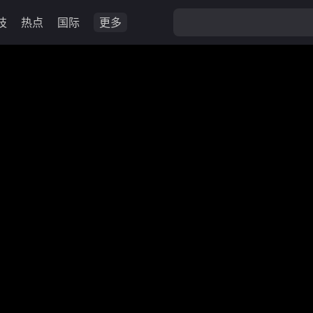
技
热点
国际
更多