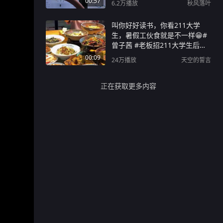
00:57
6.2万
播放
秋风落叶
叫你好好读书，你看211大学
生，暑假工伙食就是不一样😁#
曾子茜 #老板招211大学生后退
掉孩子暑假班 #长沙 #暑假工 #
00:09
24万
播放
天空的誓言
暑假工的正确打开方式
正在获取更多内容