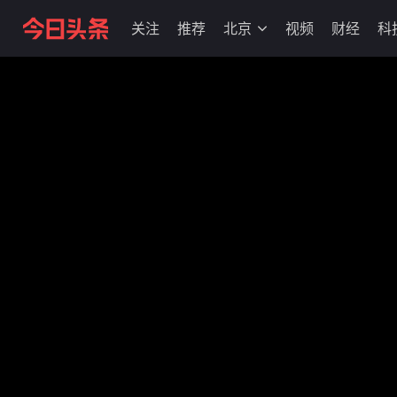
关注
推荐
北京
视频
财经
科