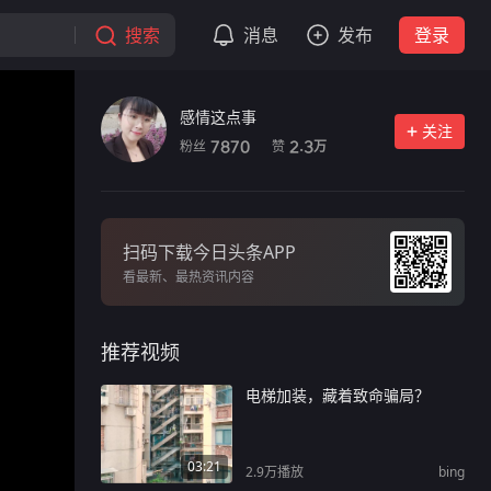
搜索
消息
发布
登录
感情这点事
关注
粉丝
赞
7870
2.3
万
扫码下载今日头条APP
看最新、最热资讯内容
推荐视频
电梯加装，藏着致命骗局？
03:21
2.9万
播放
bing