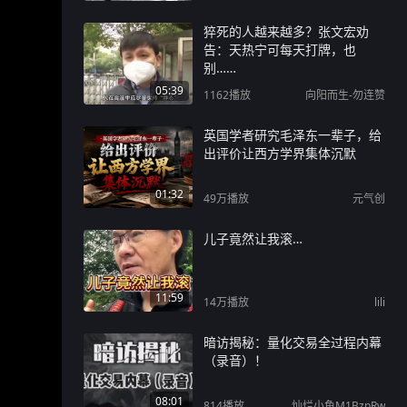
猝死的人越来越多？张文宏劝
告：天热宁可每天打牌，也
别……
05:39
1162
播放
向阳而生-勿连赞
英国学者研究毛泽东一辈子，给
出评价让西方学界集体沉默
01:32
49万
播放
元气创
儿子竟然让我滚…
11:59
14万
播放
lili
暗访揭秘：量化交易全过程内幕
（录音）！
08:01
814
播放
灿烂小鱼M1BzpRw