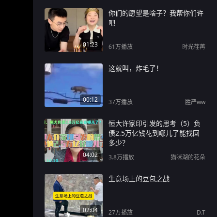
你们的愿望是啥子？我帮你们许
吧
01:23
61万
播放
时光荏苒
这就叫，炸毛了！
00:12
37万
播放
胜严ww
恒大许家印引发的思考（5）负
债2.5万亿钱花到哪儿了能找回
多少？
04:02
3.8万
播放
猫咪湖的花朵
生意场上的豆包之战
02:04
27万
播放
D.T