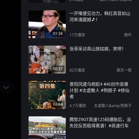
一开嗓便见功力，韩红高音如山
河奔涌震撼🎵！
01:34
17万
播放
晚吟
张菲采访高山族姑娘，笑喷！
00:37
82万
播放
朝天一棍
景阳冈逮乌梢蛇4 #AI创作浪潮
计划 #太虚散人 #狗肠子 #修仙
者
02:04
4.7万
播放
太虚散人&amp;狗肠子
腾势Z9GT高速125码爆胎后，没
失控反而稳得离谱！#高速行车