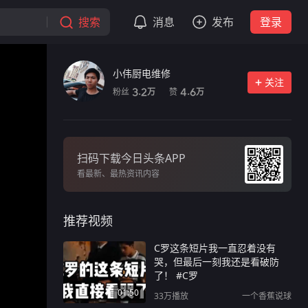
搜索
消息
发布
登录
小伟厨电维修
关注
粉丝
赞
3.2
4.6
万
万
扫码下载今日头条APP
看最新、最热资讯内容
推荐视频
C罗这条短片我一直忍着没有
哭，但最后一刻我还是看破防
了！ #C罗
01:50
33万
播放
一个香蕉说球