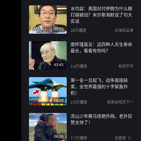
水均益：美国对付伊朗为什么越
打越被动？米尔斯海默说了句大
实话
09:50
28万
播放
大海风云录
南怀瑾直言：这四种人天生寿命
最长，看看有你吗？
43:45
2.4万
播放
有何不可
第一名一旦起飞，战争直接結
束，全世界最强的十字架轰炸
机！
18:39
2.9万
播放
祝英台闯天下一
凉山少年赛马惊艳外网，老外狂
赞太帅了！
06:26
7.7万
播放
念星辰（）