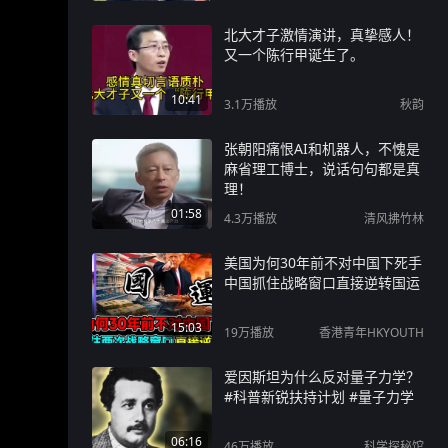
北大才子激情演讲，真挚感人！
又一个陈行甲诞生了。
10:41
3.1万
播放
秋韵
张朝阳痛恨AI和机器人，不愧是
麻省理工博士，说话句句都是真
理！
01:58
4.3万
播放
清风拂竹林
美国为何30年前不对中国下死手
中国抓住战略窗口直接逆转国运
15:03
19万
播放
香港青年HKYOUTH
爱因斯坦为什么反对量子力学？
#科普新锐扶持计划 #量子力学
06:16
46万
播放
科学探秘馆