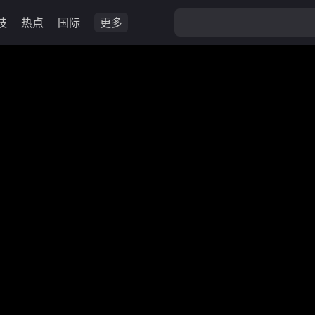
技
热点
国际
更多