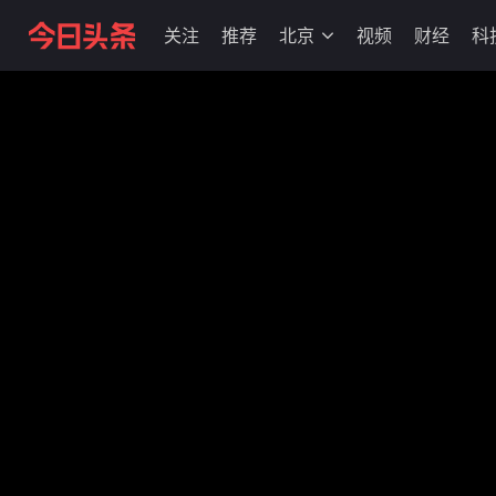
关注
推荐
北京
视频
财经
科