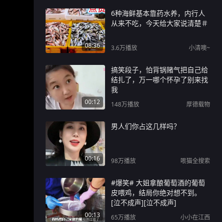
6种海鲜基本靠药水养，内行人
从来不吃，今天给大家说清楚＃
08:36
3.6万
播放
小清噢~
搞笑段子，怕背锅赌气把自己给
结扎了，万一哪个怀孕了别来找
我
00:12
148万
播放
厚德载物
男人们你占这几样吗？
00:16
98万
播放
哏猫全搜索
#爆笑# 大姐拿酿葡萄酒的葡萄
皮喂鸡，结局你绝对想不到。
[泣不成声][泣不成声]
00:13
65万
播放
小小在江西