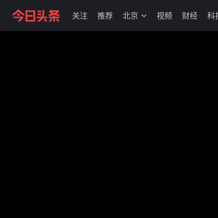
关注
推荐
北京
视频
财经
科