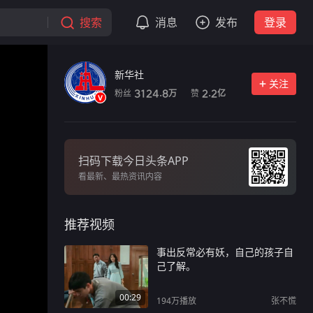
搜索
消息
发布
登录
新华社
关注
粉丝
赞
3124.8
2.2
万
亿
扫码下载今日头条APP
看最新、最热资讯内容
推荐视频
事出反常必有妖，自己的孩子自
己了解。
00:29
194万
播放
张不慌