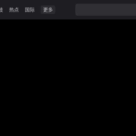
技
热点
国际
更多