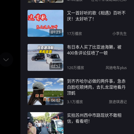
又一首好听的歌《相遇》百听不
厌！太好听了！
01:23
17万
播放
小李先生
有日本人买了比亚迪海獭，被
400条评论狂喷了一顿
02:52
120万
播放
风驰电车plus
到齐齐哈尔必做的两件事，急赤
白脸吃顿烤肉，去扎龙湿地看丹
顶鹤
06:02
3.1万
播放
旅途琪遇记
实拍苏州西中市路现状不敢相
信，看看吧！