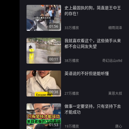
史上最固执的狗，简直是王中王
的存在！
01:56
33万
播放
细雨润泽
我就喜欢看这个，这些骑手从来
都不会让网友失望
00:11
38万
播放
奇幻远山o9d
英语说的不好但是能听懂
00:38
27万
播放
莱恩大叔
做事一定要坚持，只有坚持下去
才能成功
01:53
19万
播放
唐心