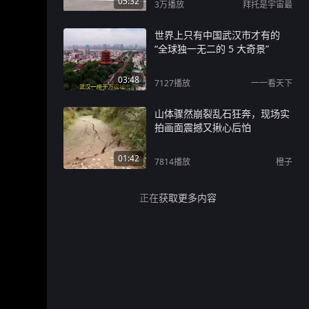
05:32
3万
播放
拜托是宇宙最
世界上只有中国武汉市才有的
“全球独一无二的 5 大奇景”
03:48
7127
播放
一一看天下
山体骤然崩裂乱石狂奔，现场实
拍画面震撼又揪心后怕
01:42
7814
播放
橙子
正在获取更多内容