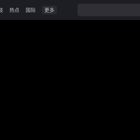
技
热点
国际
更多