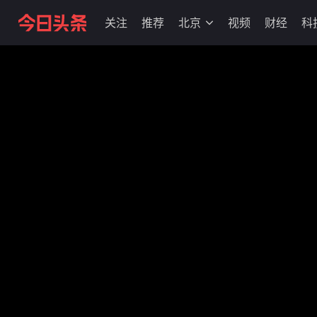
关注
推荐
北京
视频
财经
科