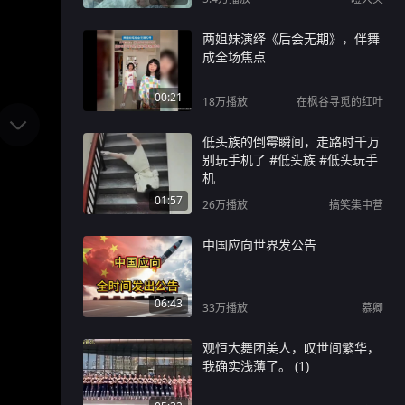
两姐妹演绎《后会无期》，伴舞
成全场焦点
00:21
18万
播放
在枫谷寻觅的红叶
低头族的倒霉瞬间，走路时千万
别玩手机了 #低头族 #低头玩手
机
01:57
26万
播放
搞笑集中营
中国应向世界发公告
06:43
33万
播放
慕卿
观恒大舞团美人，叹世间繁华，
我确实浅薄了。 (1)