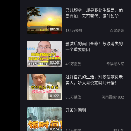
吾儿顽劣，却是我此生挚爱，偏
爱有加，无可替代，倔时如驴
00:28
184万
播放
百家语录
删减后的面目全非！苏联消失的
一个重要原因
03:58
4.9万
播放
幸福老人家
过好自己的生活，别随便欺负老
实人，听大哥说完瞬间开悟！
01:22
8.5万
播放
河南霞姐1832
开饭时间到
03:24
5.4万
播放
瞪大笑