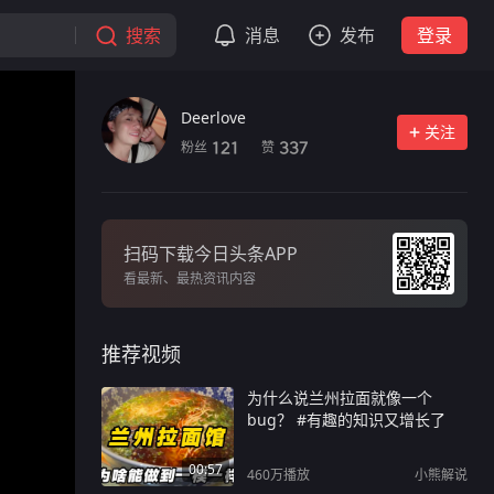
搜索
消息
发布
登录
Deerlove
关注
粉丝
赞
121
337
扫码下载今日头条APP
看最新、最热资讯内容
推荐视频
为什么说兰州拉面就像一个
bug？ #有趣的知识又增长了
00:57
460万
播放
小熊解说