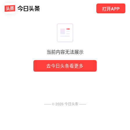
打开APP
当前内容无法展示
去今日头条看更多
—— ©
2026
今日头条
——