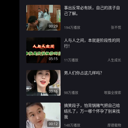
事出反常必有妖，自己的孩子自
己了解。
00:29
194万
播放
张不慌
人与人之间，本就是阶段性的同
行！
05:15
11万
播放
人生成长
男人们你占这几样吗？
00:16
98万
播放
哏猫全搜索
搞笑段子，怕背锅赌气把自己给
结扎了，万一哪个怀孕了别来找
我
00:12
148万
播放
厚德载物