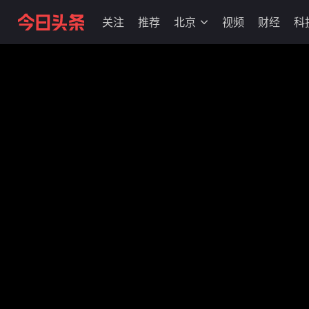
关注
推荐
北京
视频
财经
科