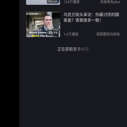
02:52
124万
播放
风驰电车plus
乌克兰街头采访：你最讨厌的国
家是？答案很多一致！
03:11
1.6万
播放
甜甜圈双向奔赴
正在获取更多内容