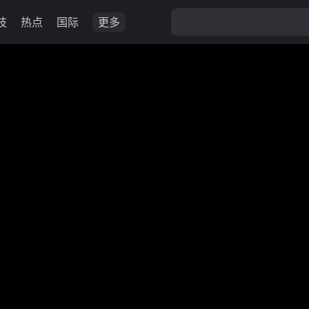
技
热点
国际
更多