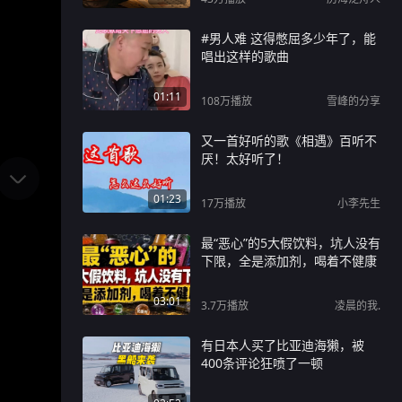
#男人难 这得憋屈多少年了，能
唱出这样的歌曲
01:11
108万
播放
雪峰的分享
又一首好听的歌《相遇》百听不
厌！太好听了！
01:23
17万
播放
小李先生
最“恶心”的5大假饮料，坑人没有
下限，全是添加剂，喝着不健康
03:01
3.7万
播放
凌晨的我.
有日本人买了比亚迪海獭，被
400条评论狂喷了一顿