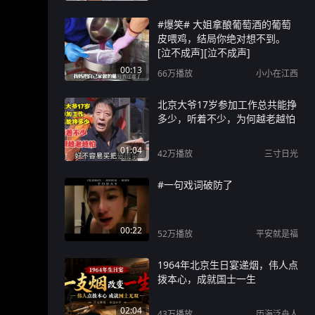
#爆笑# 大姐拿酿葡萄酒的葡萄
皮喂鸡，结局你绝对想不到。
[泣不成声][泣不成声]
00:13
66万
播放
小小在江西
北京大爷17岁参加工作总共能挣
多少，听着不少，为何越老越怕
01:04
42万
播放
三寸日光
#一句戏词破防了
00:22
52万
播放
平安就是福
1964年北京生日宴递烟，伟人点
拨本心，成就国士一生
02:04
43万
播放
历海泛舟人