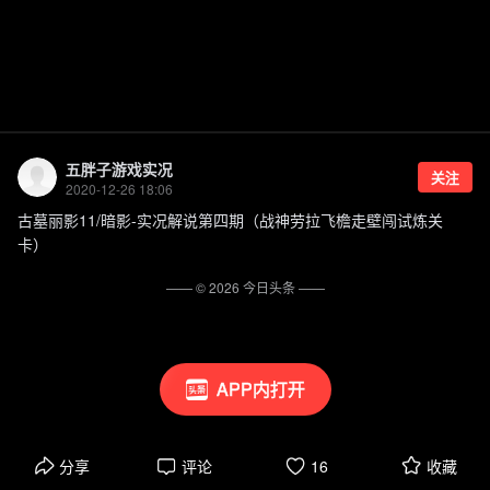
五胖子游戏实况
关注
2020-12-26 18:06
古墓丽影11/暗影-实况解说第四期（战神劳拉飞檐走壁闯试炼关
卡）
—— ©
2026
今日头条
——
APP内打开
分享
评论
16
收藏