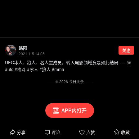
路阳
关注
2021-1-5 14:05
UFC冰人、狼人、名人堂成员，转入电影领域竟是如此结局……￼
#ufc #格斗 #冰人 #狼人 #mma
—— ©
2026
今日头条
——
APP内打开
分享
评论
点赞
收藏