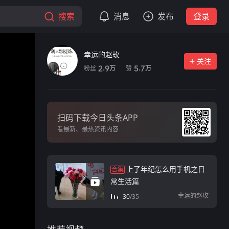
搜索
消息
发布
登录
幸运的赵玫
关注
粉丝
赞
2.9
5.7
万
万
扫码下载今日头条APP
看最新、最热资讯内容
上了年纪怎么用手机之日
合集
常生活篇
幸运的赵玫
30
/
35