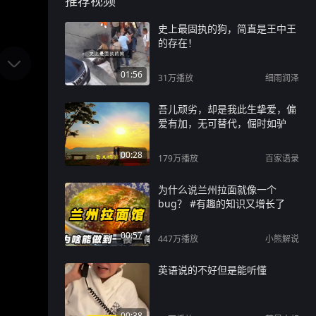
推荐视频
史上最固执的狗，简直是王中王
的存在！
01:56
31万
播放
细雨润泽
吾儿顽劣，却是我此生挚爱，偏
爱有加，无可替代，倔时如驴
00:28
179万
播放
百家语录
为什么说兰州拉面就像一个
bug？ #有趣的知识又增长了
00:57
447万
播放
小熊解说
英语说的不好但是能听懂
00:38