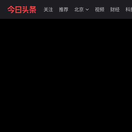
关注
推荐
北京
视频
财经
科