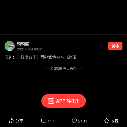
琦琦酱
关注
2021-1-24 00:01
原神：江叔出名了？冒险家协会亲自邀请！
—— ©
2026
今日头条
——
APP内打开
分享
117
2101
收藏