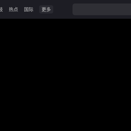
技
热点
国际
更多