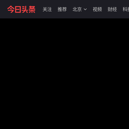
关注
推荐
北京
视频
财经
科