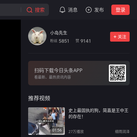
搜索
消息
发布
登录
小岛先生
关注
粉丝
赞
5851
9141
扫码下载今日头条APP
看最新、最热资讯内容
推荐视频
史上最固执的狗，简直是王中王
的存在！
01:56
27万
播放
细雨润泽