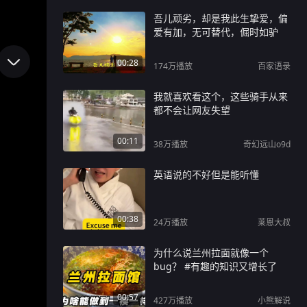
吾儿顽劣，却是我此生挚爱，偏
爱有加，无可替代，倔时如驴
00:28
174万
播放
百家语录
我就喜欢看这个，这些骑手从来
都不会让网友失望
00:11
38万
播放
奇幻远山o9d
英语说的不好但是能听懂
00:38
24万
播放
莱恩大叔
为什么说兰州拉面就像一个
bug？ #有趣的知识又增长了
00:57
427万
播放
小熊解说