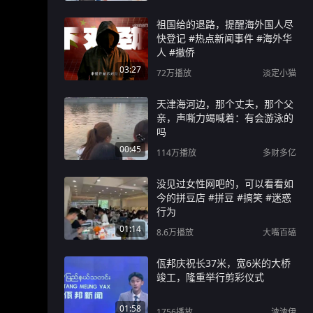
祖国给的退路，提醒海外国人尽
快登记 #热点新闻事件 #海外华
人 #撤侨
03:27
72万
播放
淡定小猫
天津海河边，那个丈夫，那个父
亲，声嘶力竭喊着：有会游泳的
吗
00:45
114万
播放
多财多亿
没见过女性网吧的，可以看看如
今的拼豆店 #拼豆 #搞笑 #迷惑
行为
01:14
8.6万
播放
大嘴百磕
佤邦庆祝长37米，宽6米的大桥
竣工，隆重举行剪彩仪式
01:58
1756
播放
渣渣伊