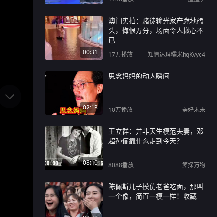
澳门实拍：赌徒输光家产跪地磕
头，悔恨万分，场面令人揪心不
已
00:31
17万
播放
知情达理糯米hqKvye4
思念妈妈的动人瞬间
02:13
10万
播放
美好未来
王立群：并非天生模范夫妻，邓
超孙俪靠什么走到今天？
08:10
8088
播放
鲸探万物
陈佩斯儿子模仿老爸吃面，那叫
一个像，简直一模一样！收藏