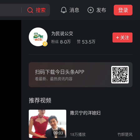
搜索
消息
发布
登录
为民说公交
关注
粉丝
赞
8.0
53.5
万
万
扫码下载今日头条APP
看最新、最热资讯内容
推荐视频
撒贝宁的洋媳妇
09:03
18万
播放
竹醉楚风