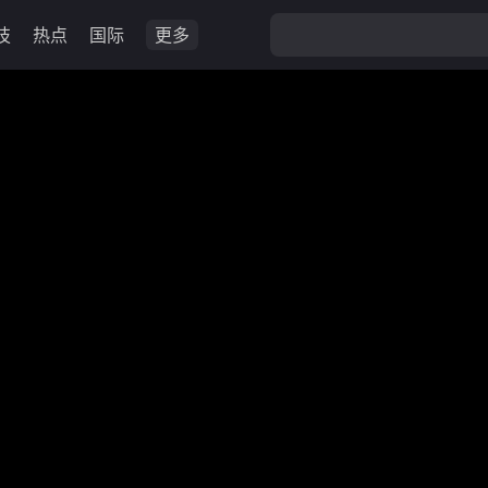
技
热点
国际
更多