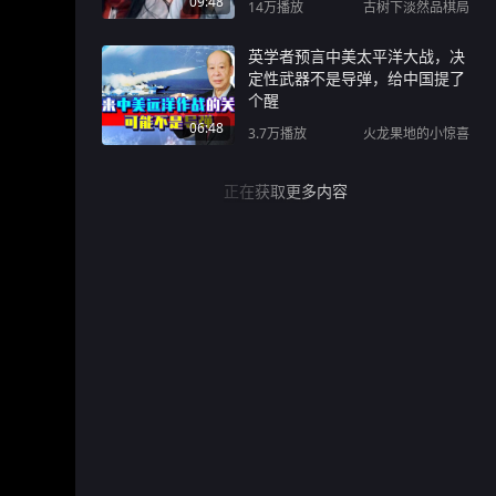
09:48
14万
播放
古树下淡然品棋局
英学者预言中美太平洋大战，决
定性武器不是导弹，给中国提了
个醒
06:48
3.7万
播放
火龙果地的小惊喜
正在获取更多内容