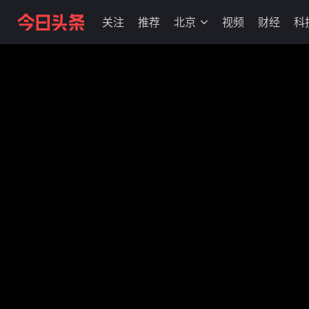
关注
推荐
北京
视频
财经
科