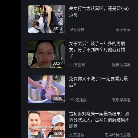
美女打气太认真啦，还是要小心
点啊
00:13
16万
播放
麦子分享
女子哭诉：谈了三年多的男朋
友，分手不到四个月他就订婚
了……
03:51
1.1万
播放
脆皮冰淇淋
免费你又不洗了#一定要看到最
后#
00:45
159万
播放
欢乐聚集者
古柯诉刘晓庆一案最新结果！双
方分歧太大，古柯对调解结果不
满意
06:39
25万
播放
雨中吟诗的墨客